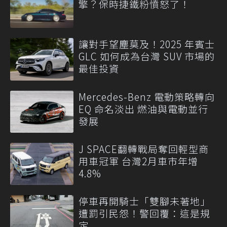
擎？保時捷鐵粉憤怒了！
讓對手望塵莫及！2025 年賓士
GLC 如何成為台灣 SUV 市場的
最佳投資
Mercedes-Benz 電動策略轉向
EQ 命名淡出 燃油與電動並行
發展
J SPACE翻轉戰局奪回輕型商
用車冠軍 台灣2月車市年增
4.8%
停車再開騎士「雙腳未著地」
遭罰引民怨！警回覆：這是規
定