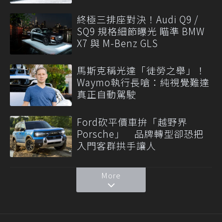
終極三排座對決！Audi Q9 /
SQ9 規格細節曝光 瞄準 BMW
X7 與 M-Benz GLS
馬斯克稱光達「徒勞之舉」！
Waymo執行長嗆：純視覺難達
真正自動駕駛
Ford砍平價車拚「越野界
Porsche」 品牌轉型卻恐把
入門客群拱手讓人
More