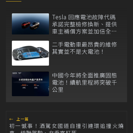
Tesla 回應電池故障代碼
承諾完整檢修換新、提供
車主補償方案並加倍全台
維修代步車數量
二手電動車最昂貴的維修
其實並不是大電池！
中國今年將全面推廣固態
電池！續航里程將突破千
公里
←
上一篇
初一憾事！酒駕女國道自撞引連環追撞火燒
車 統聯駕駛、女乘客枉死