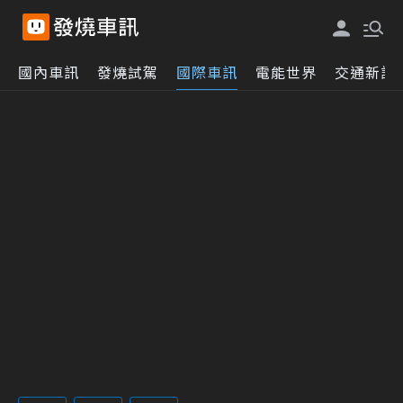
國內車訊
發燒試駕
國際車訊
電能世界
交通新訊