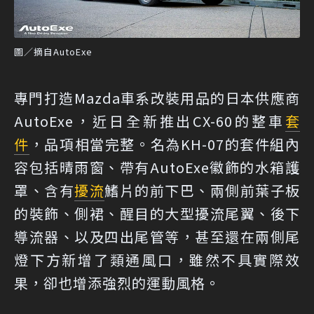
圖／摘自AutoExe
專門打造Mazda車系改裝用品的日本供應商
AutoExe，近日全新推出CX-60的整車
套
件
，品項相當完整。名為KH-07的套件組內
容包括晴雨窗、帶有AutoExe徽飾的水箱護
罩、含有
擾流
鰭片的前下巴、兩側前葉子板
的裝飾、側裙、醒目的大型擾流尾翼、後下
導流器、以及四出尾管等，甚至還在兩側尾
燈下方新增了類通風口，雖然不具實際效
果，卻也增添強烈的運動風格。