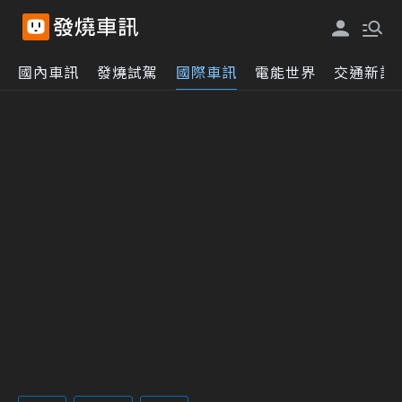
國內車訊
發燒試駕
國際車訊
電能世界
交通新訊