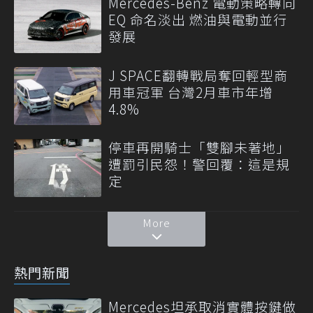
Mercedes-Benz 電動策略轉向
EQ 命名淡出 燃油與電動並行
發展
J SPACE翻轉戰局奪回輕型商
用車冠軍 台灣2月車市年增
4.8%
停車再開騎士「雙腳未著地」
遭罰引民怨！警回覆：這是規
定
More
熱門新聞
Mercedes坦承取消實體按鍵做