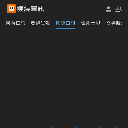
國內車訊
發燒試駕
國際車訊
電能世界
交通新訊