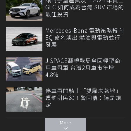
GLC 如何成為台灣 SUV 市場的
最佳投資
Mercedes-Benz 電動策略轉向
EQ 命名淡出 燃油與電動並行
發展
J SPACE翻轉戰局奪回輕型商
用車冠軍 台灣2月車市年增
4.8%
停車再開騎士「雙腳未著地」
遭罰引民怨！警回覆：這是規
定
More