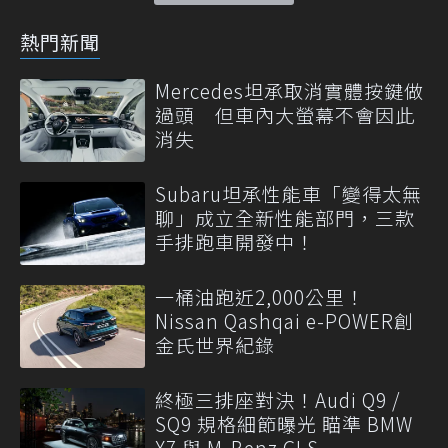
熱門新聞
Mercedes坦承取消實體按鍵做
過頭 但車內大螢幕不會因此
消失
Subaru坦承性能車「變得太無
聊」成立全新性能部門，三款
手排跑車開發中！
一桶油跑近2,000公里！
Nissan Qashqai e-POWER創
金氏世界紀錄
終極三排座對決！Audi Q9 /
SQ9 規格細節曝光 瞄準 BMW
X7 與 M-Benz GLS