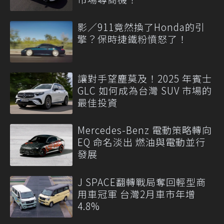
影／911竟然換了Honda的引
擎？保時捷鐵粉憤怒了！
讓對手望塵莫及！2025 年賓士
GLC 如何成為台灣 SUV 市場的
最佳投資
Mercedes-Benz 電動策略轉向
EQ 命名淡出 燃油與電動並行
發展
J SPACE翻轉戰局奪回輕型商
用車冠軍 台灣2月車市年增
4.8%