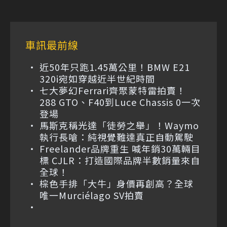
車訊最前線
近50年只跑1.45萬公里！BMW E21
320i宛如穿越近半世紀時間
七大夢幻Ferrari齊聚蒙特雷拍賣！
288 GTO、F40到Luce Chassis 0一次
登場
馬斯克稱光達「徒勞之舉」！Waymo
執行長嗆：純視覺難達真正自動駕駛
Freelander品牌重生 喊年銷30萬輛目
標 CJLR：打造國際品牌半數銷量來自
全球！
棕色手排「大牛」身價再創高？全球
唯一Murciélago SV拍賣