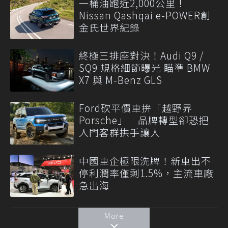
一桶油跑近2,000公里！
Nissan Qashqai e-POWER創
金氏世界紀錄
終極三排座對決！Audi Q9 /
SQ9 規格細節曝光 瞄準 BMW
X7 與 M-Benz GLS
Ford砍平價車拚「越野界
Porsche」 品牌轉型卻恐把
入門客群拱手讓人
中國車企極限洗牌！新車出不
停利潤率僅剩1.5%，主流車廠
急出海
More