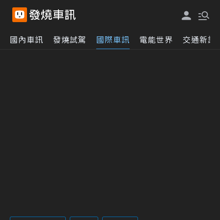
國內車訊
發燒試駕
國際車訊
電能世界
交通新訊