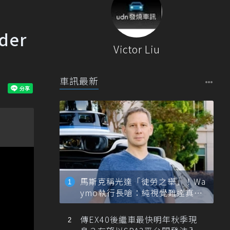
der
Victor Liu
車訊最新
馬斯克稱光達「徒勞之舉」！Wa
ymo執行長嗆：純視覺難達真正
自動駕駛
傳EX40後繼車最快明年秋季現