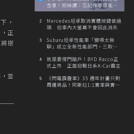
含意！粉絲讚：忘記停哪還能幫
忙找車
Mercedes坦承取消實體按鍵做過
況下，
頭 但車內大螢幕不會因此消失
中，正
Subaru坦承性能車「變得太無
車將搭
聊」成立全新性能部門，三款手
排跑車開發中！
就是要侵門踏戶！BYD Racco正
式上市 正面迎戰日系K-Car霸主
年，並
《閃電霹靂車》35 週年計畫只剩
周邊商品！阿斯拉1:1實車與實體
展覽雙雙喊卡