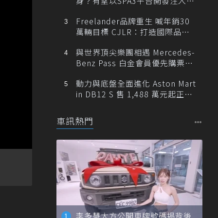
身？有望以SPA3平台開發注入80
0V動力
Freelander品牌重生 喊年銷30
萬輛目標 CJLR：打造國際品牌
半數銷量來自全球！
與世界頂尖樂團相遇 Mercedes-
Benz Pass 白金會員優先購票維
也納愛樂
動力與底盤全面進化 Aston Mart
in DB12 S 售 1,488 萬元起正式
登台
車訊熱門
李多慧大方公開車牌號碼揭背後