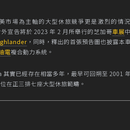
以北美市場為主軸的大型休旅競爭更是激烈的情
宣告將於 2023 年 2 月所舉行的芝加哥
車展
ghlander
，同時，釋出的首張預告圖也披露本
油電
複合動力系統。
oyota 其實已經存在相當多年，最早可回朔至 2001 
式定位在正三排七座大型休旅範疇。