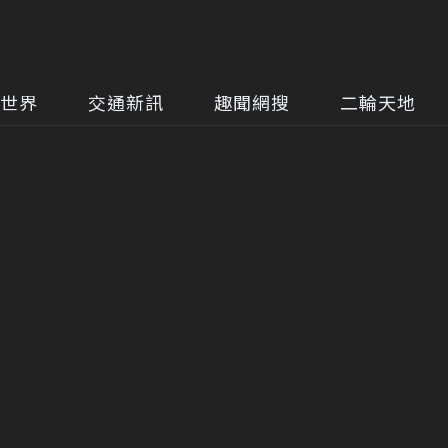
世界
交通新訊
趣聞網搜
二輪天地