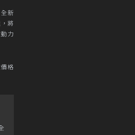
輛全新
達，將
在動力
在價格
全