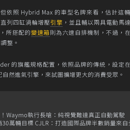
照 Hybrid Max 的車型名牌來看，估計這
2.4 升直列四缸渦輪增壓
引擎
，並且輔以兩具電動馬
準，所搭配的
變速箱
則為六速自排機制，不過，
不同調整。
ighlander 的旗艦規格配置，依照品牌的傳統，設定
配自然進氣引擎，來試圖擴增更大的消費受眾。
！Waymo執行長嗆：純視覺難達真正自動駕駛
喊年銷30萬輛目標 CJLR：打造國際品牌半數銷量來自