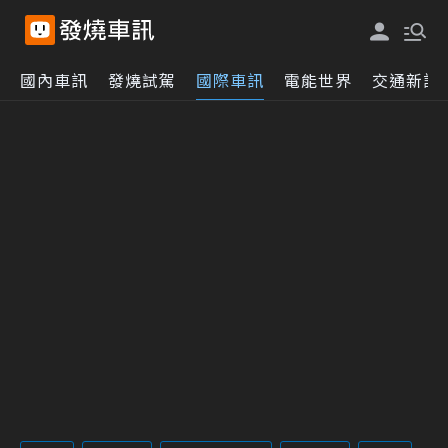
國內車訊
發燒試駕
國際車訊
電能世界
交通新訊