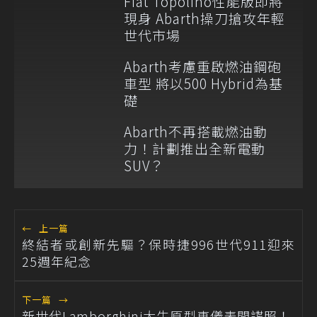
Fiat Topolino性能版即將
現身 Abarth操刀搶攻年輕
世代市場
Abarth考慮重啟燃油鋼砲
車型 將以500 Hybrid為基
礎
Abarth不再搭載燃油動
力！計劃推出全新電動
SUV？
←
上一篇
終結者或創新先驅？保時捷996世代911迎來
25週年紀念
下一篇
→
新世代Lamborghini大牛原型車儀表間諜照！