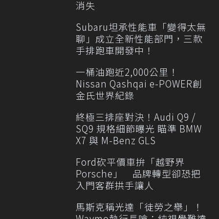
消失
Subaru坦承性能車「變得太無
聊」成立全新性能部門，三款
手排跑車開發中！
一桶油跑近2,000公里！
Nissan Qashqai e-POWER創
金氏世界紀錄
終極三排座對決！Audi Q9 /
SQ9 規格細節曝光 瞄準 BMW
X7 與 M-Benz GLS
Ford砍平價車拚「越野界
Porsche」 品牌轉型卻恐把
入門客群拱手讓人
馬斯克稱光達「徒勞之舉」！
Waymo執行長嗆：純視覺難達