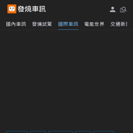
國內車訊
發燒試駕
國際車訊
電能世界
交通新訊