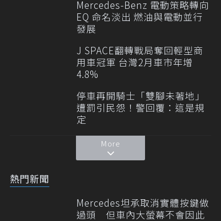
Mercedes-Benz 電動策略轉向
EQ 命名淡出 燃油與電動並行
發展
J SPACE翻轉戰局奪回輕型商
用車冠軍 台灣2月車市年增
4.8%
停車再開騎士「雙腳未著地」
遭罰引民怨！警回覆：這是規
定
More
熱門新聞
Mercedes坦承取消實體按鍵做
過頭 但車內大螢幕不會因此