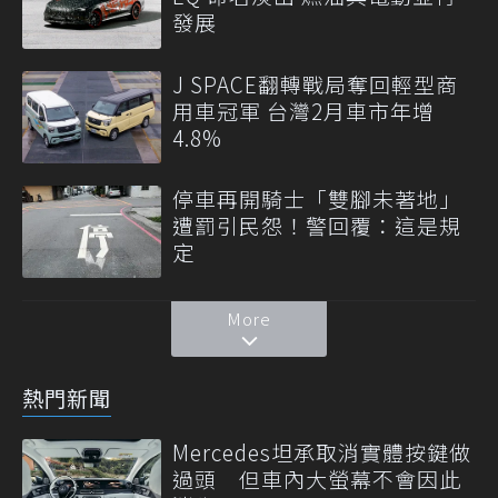
發展
J SPACE翻轉戰局奪回輕型商
用車冠軍 台灣2月車市年增
4.8%
停車再開騎士「雙腳未著地」
遭罰引民怨！警回覆：這是規
定
More
熱門新聞
Mercedes坦承取消實體按鍵做
過頭 但車內大螢幕不會因此