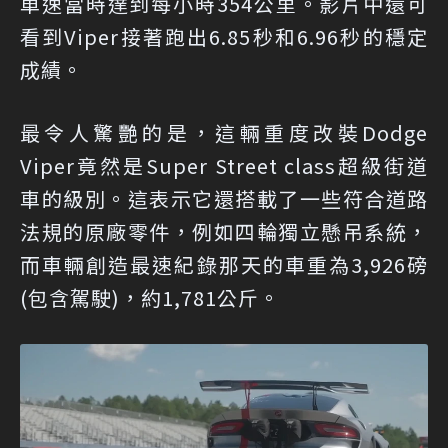
車速當時達到每小時354公里。影片中還可
看到Viper接著跑出6.85秒和6.96秒的穩定
成績。
最令人驚艷的是，這輛重度改裝Dodge
Viper竟然是Super Street class超級街道
車的級別。這表示它還搭載了一些符合道路
法規的原廠零件，例如四輪獨立懸吊系統，
而車輛創造最速紀錄那天的車重為3,926磅
(包含駕駛)，約1,781公斤。