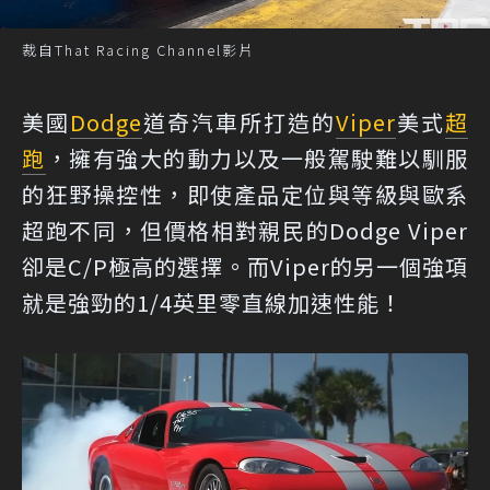
裁自That Racing Channel影片
美國
Dodge
道奇汽車所打造的
Viper
美式
超
跑
，擁有強大的動力以及一般駕駛難以馴服
的狂野操控性，即使產品定位與等級與歐系
超跑不同，但價格相對親民的Dodge Viper
卻是C/P極高的選擇。而Viper的另一個強項
就是強勁的1/4英里零直線加速性能！