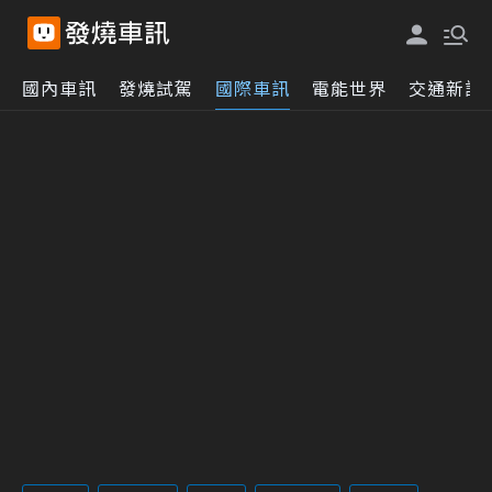
國內車訊
發燒試駕
國際車訊
電能世界
交通新訊