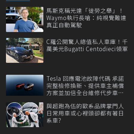
馬斯克稱光達「徒勞之舉」！
Waymo執行長嗆：純視覺難達
真正自動駕駛
C羅公開驚人總值私人車庫！千
萬美元Bugatti Centodieci領軍
Tesla 回應電池故障代碼 承諾
完整檢修換新、提供車主補償
方案並加倍全台維修代步車數
量
與超跑為伍的歐系品牌掌門人
日常用車或心裡頭卻都有著日
系車?