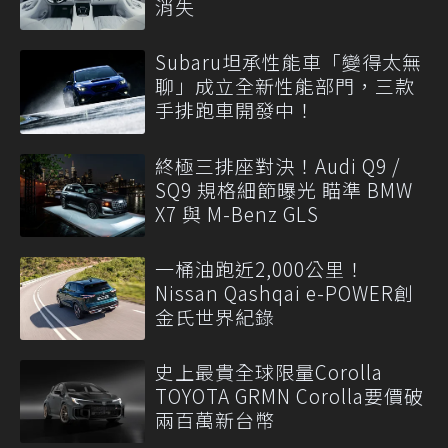
消失
Subaru坦承性能車「變得太無
聊」成立全新性能部門，三款
手排跑車開發中！
終極三排座對決！Audi Q9 /
SQ9 規格細節曝光 瞄準 BMW
X7 與 M-Benz GLS
一桶油跑近2,000公里！
Nissan Qashqai e-POWER創
金氏世界紀錄
史上最貴全球限量Corolla
TOYOTA GRMN Corolla要價破
兩百萬新台幣