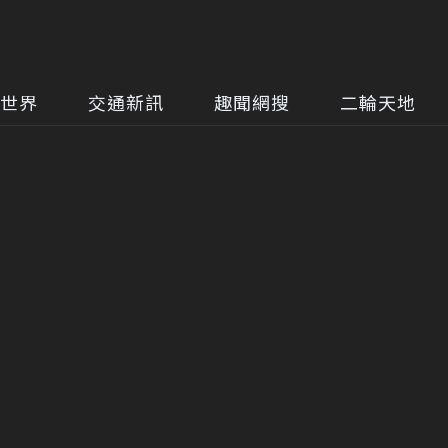
世界
交通新訊
趣聞網搜
二輪天地