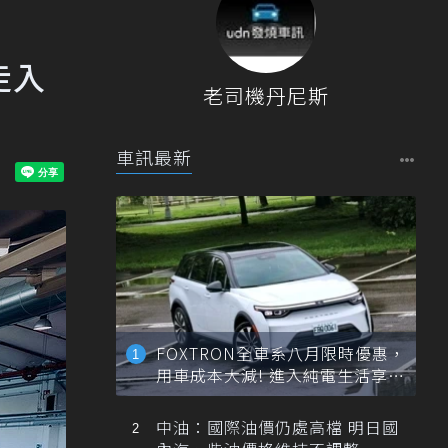
走入
老司機丹尼斯
車訊最新
FOXTRON全車系八月限時優惠，
用車成本大減! 進入純電生活享
「零稅金＋零保養」新時代
中油：國際油價仍處高檔 明日國