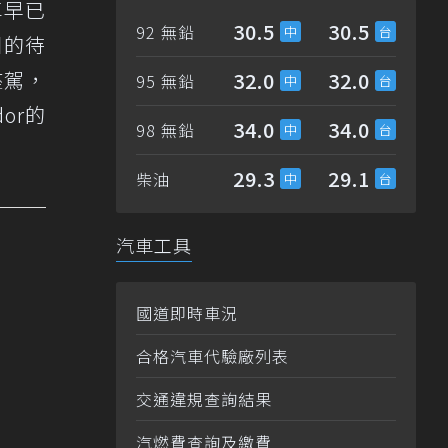
車早已
30.5
30.5
92 無鉛
團的待
座駕，
32.0
32.0
95 無鉛
or的
34.0
34.0
98 無鉛
29.3
29.1
柴油
汽車工具
國道即時車況
合格汽車代驗廠列表
交通違規查詢結果
汽燃費查詢及繳費