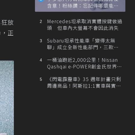
含意！粉絲讚：忘記停哪還能幫
忙找車
Mercedes坦承取消實體按鍵做過
與狂放
頭 但車內大螢幕不會因此消失
命，正
Subaru坦承性能車「變得太無
聊」成立全新性能部門，三款手
排跑車開發中！
一桶油跑近2,000公里！Nissan
Qashqai e-POWER創金氏世界紀
錄
《閃電霹靂車》35 週年計畫只剩
周邊商品！阿斯拉1:1實車與實體
展覽雙雙喊卡