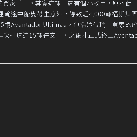
的買家手中。其實這輛車還有個小故事，原本此
輸途中船隻發生意外，導致近4,000輛福斯集
Aventador Ultimae，包括這位瑞士買家的
打造這15輛待交車，之後才正式終止Aventad