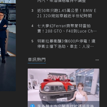
內汽、柴油價格維持不調整
近50年只跑1.45萬公里！BMW E
21 320i宛如穿越近半世紀時間
七大夢幻Ferrari齊聚蒙特雷拍
賣！288 GTO、F40到Luce Cha
ssis 0一次登場
特斯拉暴衝釀3傷600戶停電！違
停賓士擋下浩劫，車主：人沒事
就好
車訊熱門
李多慧大方公開車牌號碼揭背後