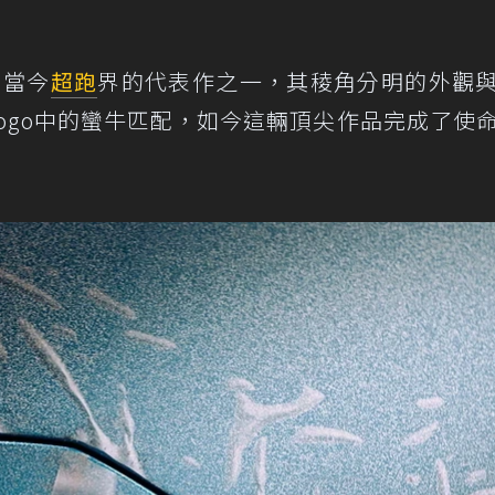
是當今
超跑
界的代表作之一，其稜角分明的外觀
ogo中的蠻牛匹配，如今這輛頂尖作品完成了使