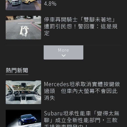
4.8%
停車再開騎士「雙腳未著地」
遭罰引民怨！警回覆：這是規
定
More
熱門新聞
Mercedes坦承取消實體按鍵做
過頭 但車內大螢幕不會因此
消失
Subaru坦承性能車「變得太無
聊」成立全新性能部門，三款
手排跑車開發中！