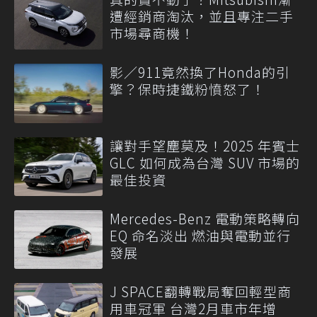
遭經銷商淘汰，並且專注二手
市場尋商機！
影／911竟然換了Honda的引
擎？保時捷鐵粉憤怒了！
讓對手望塵莫及！2025 年賓士
GLC 如何成為台灣 SUV 市場的
最佳投資
Mercedes-Benz 電動策略轉向
EQ 命名淡出 燃油與電動並行
發展
J SPACE翻轉戰局奪回輕型商
用車冠軍 台灣2月車市年增