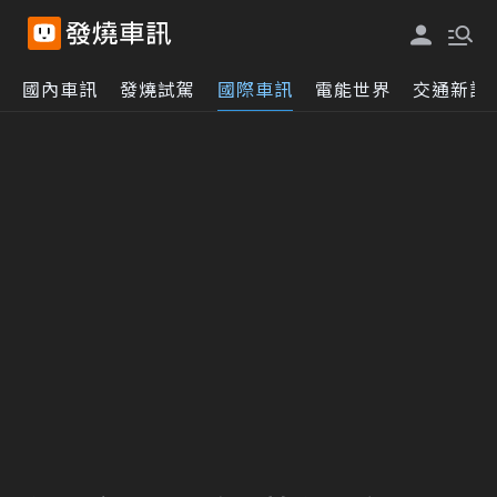
國內車訊
發燒試駕
國際車訊
電能世界
交通新訊