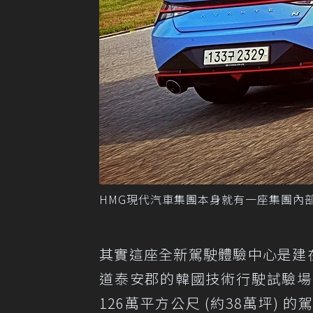
HMG現代汽車集團本身就有一座集團內部使
其實這座全新駕駛體驗中心是建在韓泰
道泰安郡的韓國技術行駛試驗場
126萬平方公尺 (約38萬坪) 