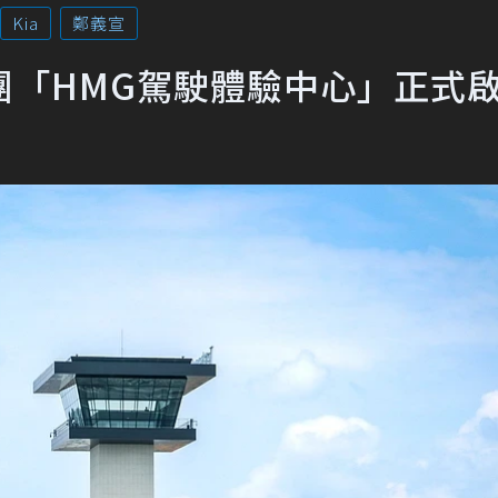
Kia
鄭義宣
團「HMG駕駛體驗中心」正式