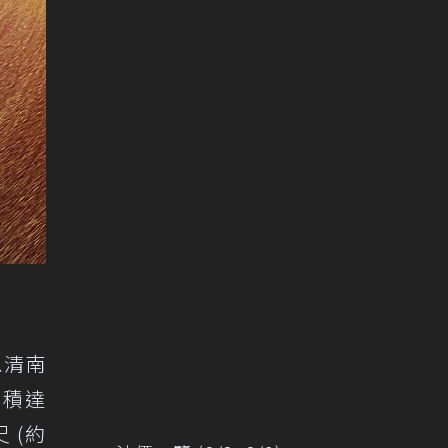
忠清南
面積達
 (約