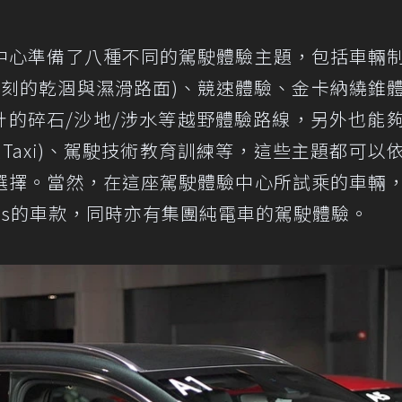
中心準備了八種不同的駕駛體驗主題，包括車輛
苛刻的乾涸與濕滑路面)、競速體驗、金卡納繞錐
計的碎石/沙地/涉水等越野體驗路線，另外也能
Taxi)、駕駛技術教育訓練等，這些主題都可以
選擇。當然，在這座駕駛體驗中心所試乘的車輛
enesis的車款，同時亦有集團純電車的駕駛體驗。