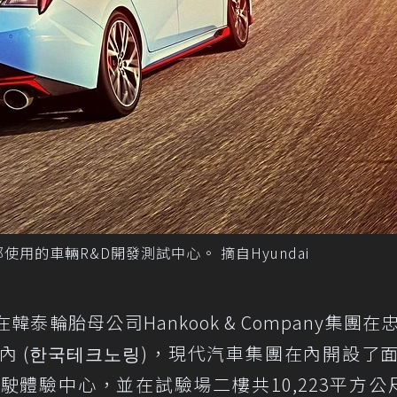
用的車輛R&D開發測試中心。 摘自Hyundai
輪胎母公司Hankook & Company集團在
內 (한국테크노링)，現代汽車集團在內開設了
的駕駛體驗中心，並在試驗場二樓共10,223平方公尺