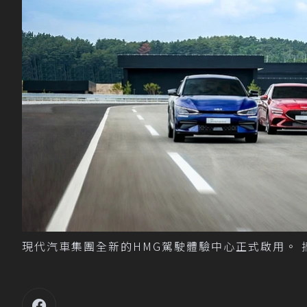
現代汽車集團全新的HMG駕駛體驗中心正式啟用。 摘自