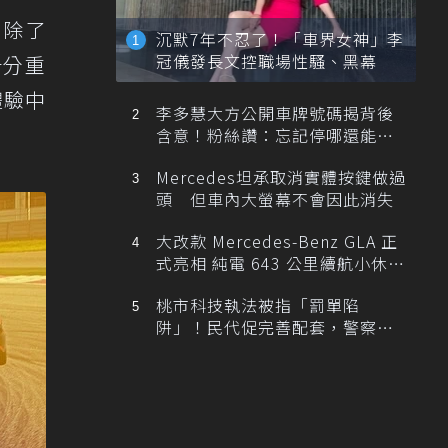
，除了
沉默7年不忍了！「車界女神」李
冠儀發長文控職場性騷、黑幕
十分重
體驗中
李多慧大方公開車牌號碼揭背後
含意！粉絲讚：忘記停哪還能幫
忙找車
Mercedes坦承取消實體按鍵做過
頭 但車內大螢幕不會因此消失
大改款 Mercedes-Benz GLA 正
式亮相 純電 643 公里續航小休
旅！
桃市科技執法被指「罰單陷
阱」！民代促完善配套，警察局
提數據回應