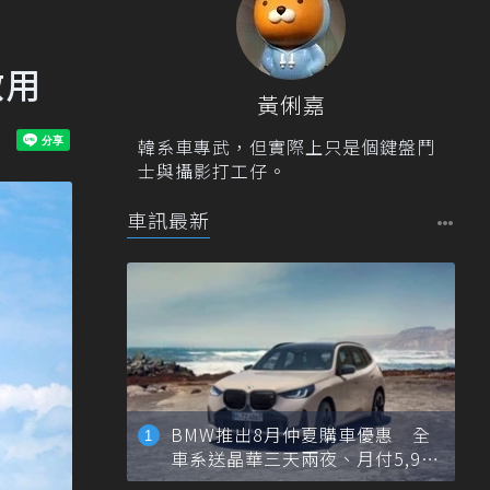
啟用
黃俐嘉
韓系車專武，但實際上只是個鍵盤鬥
士與攝影打工仔。
車訊最新
BMW推出8月仲夏購車優惠 全
車系送晶華三天兩夜、月付5,900
元起