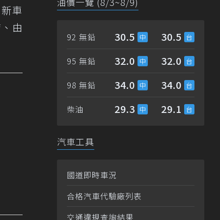
油價一覽 (8/3~8/9)
、新車
店、由
30.5
30.5
92 無鉛
32.0
32.0
95 無鉛
34.0
34.0
98 無鉛
29.3
29.1
柴油
汽車工具
國道即時車況
合格汽車代驗廠列表
交通違規查詢結果