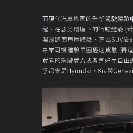
而現代汽車集團的全新駕駛體驗
程、在惡劣環境下的行駛體驗 (
濕滑路面甩尾體驗、專為SUV設
專業司機體驗單圈極速駕駛 (賽道
費者的駕駛實力或者喜好而自由
乎都會是Hyundai、Kia與G