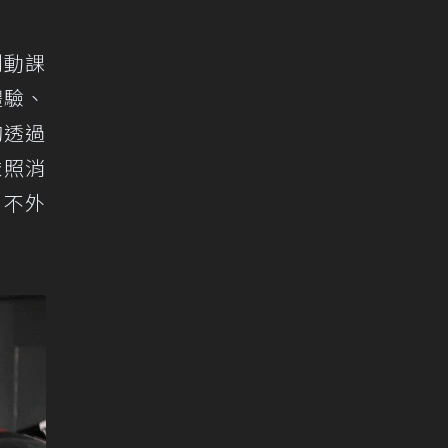
制動課
體驗、
夠透過
依照消
，不外