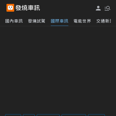
國內車訊
發燒試駕
國際車訊
電能世界
交通新訊