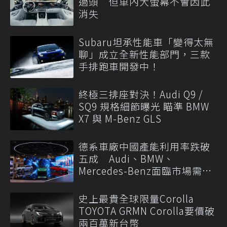
過頭 但車內大螢幕不會因此
消失
Subaru坦承性能車「變得太無
聊」成立全新性能部門，三款
手排跑車開發中！
終極三排座對決！Audi Q9 /
SQ9 規格細節曝光 瞄準 BMW
X7 與 M-Benz GLS
德系車廠中國產能利用率跌破
五成 Audi、BMW、
Mercedes-Benz面臨市場需求
轉變
史上最貴全球限量Corolla
TOYOTA GRMN Corolla要價破
兩百萬新台幣