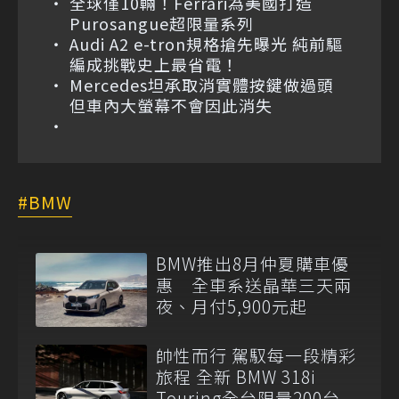
全球僅10輛！Ferrari為美國打造
Purosangue超限量系列
Audi A2 e-tron規格搶先曝光 純前驅
編成挑戰史上最省電！
Mercedes坦承取消實體按鍵做過頭
但車內大螢幕不會因此消失
BMW
BMW推出8月仲夏購車優
惠 全車系送晶華三天兩
夜、月付5,900元起
帥性而行 駕馭每一段精彩
旅程 全新 BMW 318i
Touring全台限量200台