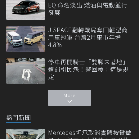
EQ 命名淡出 燃油與電動並行
發展
J SPACE翻轉戰局奪回輕型商
用車冠軍 台灣2月車市年增
4.8%
停車再開騎士「雙腳未著地」
遭罰引民怨！警回覆：這是規
定
More
熱門新聞
Mercedes坦承取消實體按鍵做