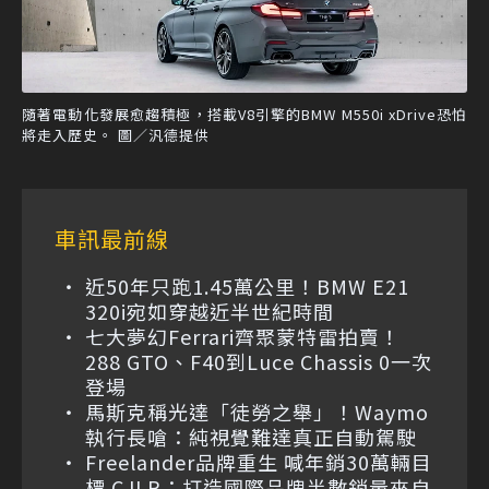
隨著電動化發展愈趨積極，搭載V8引擎的BMW M550i xDrive恐怕
將走入歷史。 圖／汎德提供
車訊最前線
近50年只跑1.45萬公里！BMW E21
320i宛如穿越近半世紀時間
七大夢幻Ferrari齊聚蒙特雷拍賣！
288 GTO、F40到Luce Chassis 0一次
登場
馬斯克稱光達「徒勞之舉」！Waymo
執行長嗆：純視覺難達真正自動駕駛
Freelander品牌重生 喊年銷30萬輛目
標 CJLR：打造國際品牌半數銷量來自