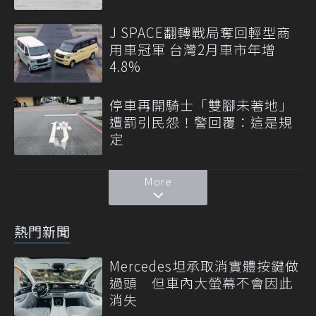
J SPACE翻轉戰局奪回輕型商
用車冠軍 台灣2月車市年增
4.8%
停車再開騎士「雙腳未著地」
遭罰引民怨！警回覆：這是規
定
More
熱門新聞
Mercedes坦承取消實體按鍵做
過頭 但車內大螢幕不會因此
消失