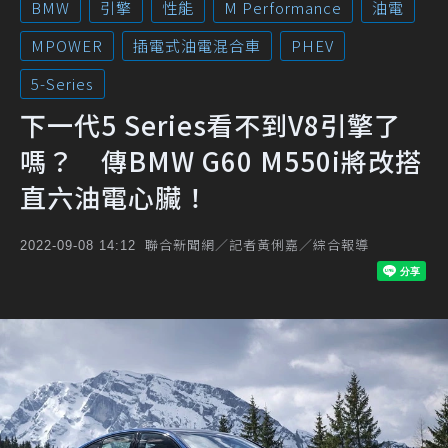
BMW
引擎
性能
M Performance
油電
MPOWER
插電式油電混合車
PHEV
5-Series
下一代5 Series看不到V8引擎了
嗎？ 傳BMW G60 M550i將改搭
直六油電心臟！
聯合新聞網／記者黃俐嘉／綜合報導
2022-09-08 14:12