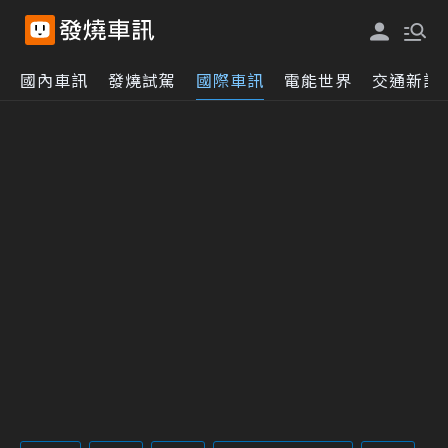
國內車訊
發燒試駕
國際車訊
電能世界
交通新訊