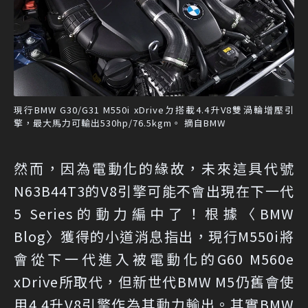
現行BMW G30/G31 M550i xDriveㄉ搭載4.4升V8雙渦輪增壓引
擎，最大馬力可輸出530hp/76.5kgm。 摘自BMW
然而，因為電動化的緣故，未來這具代號
N63B44T3的V8引擎可能不會出現在下一代
5 Series的動力編中了！根據〈BMW
Blog〉獲得的小道消息指出，現行M550i將
會從下一代進入被電動化的G60 M560e
xDrive所取代，但新世代BMW M5仍舊會使
用4.4升V8引擎作為其動力輸出。其實BMW