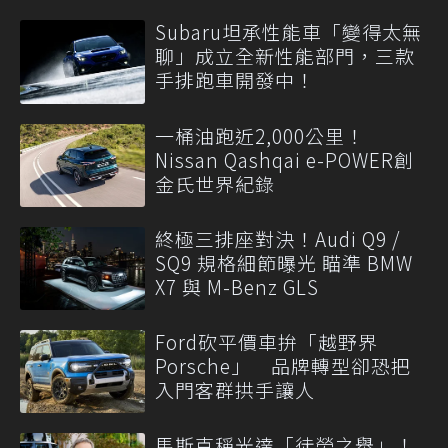
Subaru坦承性能車「變得太無
聊」成立全新性能部門，三款
手排跑車開發中！
一桶油跑近2,000公里！
Nissan Qashqai e-POWER創
金氏世界紀錄
終極三排座對決！Audi Q9 /
SQ9 規格細節曝光 瞄準 BMW
X7 與 M-Benz GLS
Ford砍平價車拚「越野界
Porsche」 品牌轉型卻恐把
入門客群拱手讓人
馬斯克稱光達「徒勞之舉」！