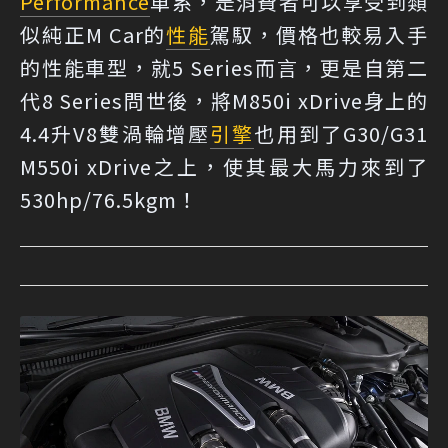
Performance
車系，是消費者可以享受到類
似純正M Car的
性能
駕馭，價格也較易入手
的性能車型，就5 Series而言，更是自第二
代8 Series問世後，將M850i xDrive身上的
4.4升V8雙渦輪增壓
引擎
也用到了G30/G31
M550i xDrive之上，使其最大馬力來到了
530hp/76.5kgm！