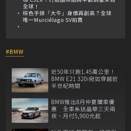
全球！
棕色手排「大牛」身價再創高？全球
唯一Murciélago SV拍賣
BMW
近50年只跑1.45萬公里！
BMW E21 320i宛如穿越近
半世紀時間
BMW推出8月仲夏購車優
惠 全車系送晶華三天兩
夜、月付5,900元起