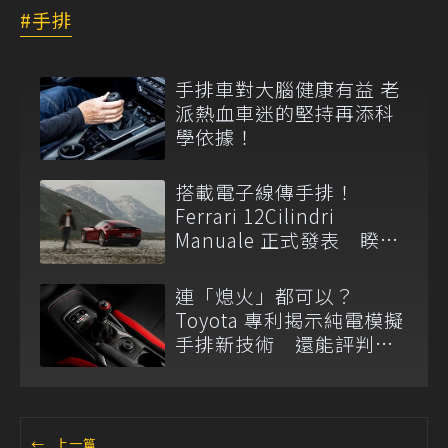
手排
手排車對大腦健康有益 老
派熱血車迷的堅持再添科
學依據！
搭載電子線傳手排！
Ferrari 12Cilindri
Manuale 正式發表 睽違
14 年重啟 H 型金屬排檔
連「熄火」都可以？
Toyota 專利揭示純電模擬
手排新技術 還能評判駕
駛熟練度
←
上一篇