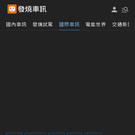
國內車訊
發燒試駕
國際車訊
電能世界
交通新訊