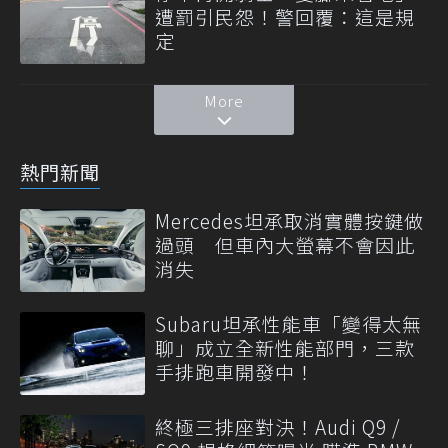
遭罰引民怨！警回覆：這是規
定
More
熱門新聞
Mercedes坦承取消實體按鍵做
過頭 但車內大螢幕不會因此
消失
Subaru坦承性能車「變得太無
聊」成立全新性能部門，三款
手排跑車開發中！
終極三排座對決！Audi Q9 /