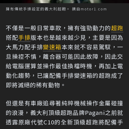
擁有傳統手排設定的義大利超跑。 摘自motor1.com
不僅是一般日常車款，擁有強勁動力的
超跑
搭配
手排
版本也是越來越少見，主要是因為
大馬力配手排
變速箱
本來就不容易駕馭，一
旦操控不慎，離合器可能因此故障，因此交
給電腦運算並操作最佳換檔時機，再加上電
動化趨勢，已讓配備手排變速箱的超跑成了
即將滅絕的稀有動物。
但還是有車廠追尋著純粹機械操作金屬碰撞
的浪漫，義大利頂級超跑品牌Pagani之前就
透露原廠代號C10的全新頂級超跑將配備手