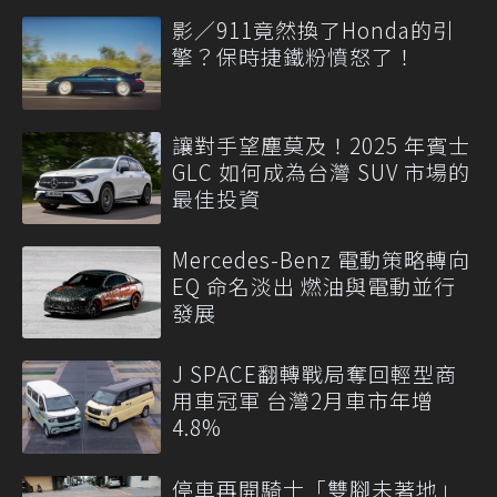
影／911竟然換了Honda的引
擎？保時捷鐵粉憤怒了！
讓對手望塵莫及！2025 年賓士
GLC 如何成為台灣 SUV 市場的
最佳投資
Mercedes-Benz 電動策略轉向
EQ 命名淡出 燃油與電動並行
發展
J SPACE翻轉戰局奪回輕型商
用車冠軍 台灣2月車市年增
4.8%
停車再開騎士「雙腳未著地」