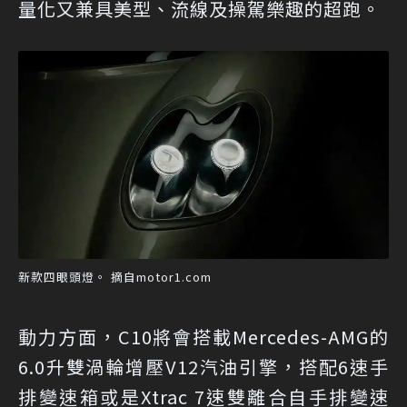
量化又兼具美型、流線及操駕樂趣的超跑。
新款四眼頭燈。 摘自motor1.com
動力方面，C10將會搭載Mercedes-AMG的
6.0升雙渦輪增壓V12汽油引擎，搭配6速手
排變速箱或是Xtrac 7速雙離合自手排變速