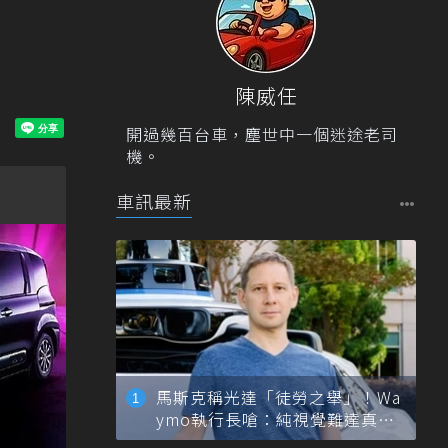
陳威任
開過幾百台車，塵世中一個迷途老司
機。
車訊最新
馬斯克稱光達「徒勞之舉」！Wa
ymo執行長嗆：純視覺難達真正
自動駕駛