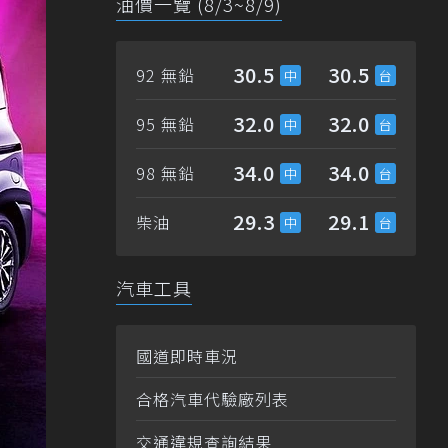
油價一覽 (8/3~8/9)
30.5
30.5
92 無鉛
32.0
32.0
95 無鉛
34.0
34.0
98 無鉛
29.3
29.1
柴油
汽車工具
國道即時車況
合格汽車代驗廠列表
交通違規查詢結果