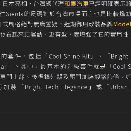
在日本亮相，台灣總代理
和泰汽車
已經明確表示
Sienta的尺碼對於台灣市場而言也是比較尷
定及日式風格絕對無庸置疑，近期御用改裝品牌
Model
enta看起來更運動、更有型，還增強了它的實用性
套件，包括「Cool Shine Kit」、「Bright 
ch Gear」。其中，最基本的升級套件就是「Cool Sh
緣、車門上緣、後視鏡外殼及尾門加裝鍍鉻飾條。
ight Tech Elegance」或「Urban T