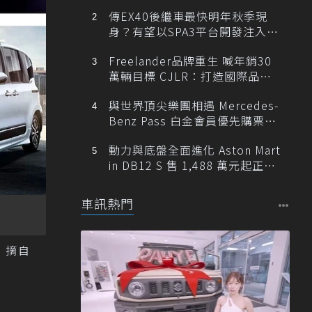
傳EX40後繼車最快明年秋季現
身？有望以SPA3平台開發注入80
0V動力
Freelander品牌重生 喊年銷30
萬輛目標 CJLR：打造國際品牌
半數銷量來自全球！
與世界頂尖樂團相遇 Mercedes-
Benz Pass 白金會員優先購票維
也納愛樂
動力與底盤全面進化 Aston Mart
in DB12 S 售 1,488 萬元起正式
登台
車訊熱門
 摘自