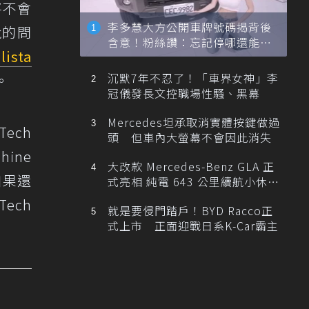
將不會
李多慧大方公開車牌號碼揭背後
尬的問
含意！粉絲讚：忘記停哪還能幫
lista
忙找車
沉默7年不忍了！「車界女神」李
。
冠儀發長文控職場性騷、黑幕
Mercedes坦承取消實體按鍵做過
Tech
頭 但車內大螢幕不會因此消失
ine
大改款 Mercedes-Benz GLA 正
如果還
式亮相 純電 643 公里續航小休
旅！
ech
就是要侵門踏戶！BYD Racco正
式上市 正面迎戰日系K-Car霸主