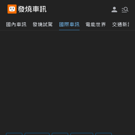
國內車訊
發燒試駕
國際車訊
電能世界
交通新訊