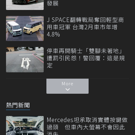
發展
J SPACE翻轉戰局奪回輕型商
用車冠軍 台灣2月車市年增
4.8%
停車再開騎士「雙腳未著地」
遭罰引民怨！警回覆：這是規
定
More
熱門新聞
Mercedes坦承取消實體按鍵做
過頭 但車內大螢幕不會因此
消失