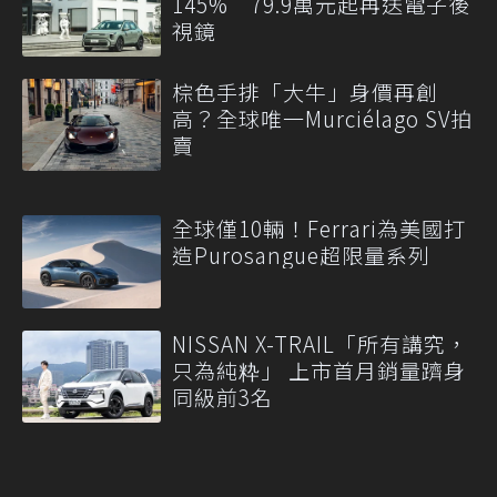
145% 79.9萬元起再送電子後
視鏡
棕色手排「大牛」身價再創
高？全球唯一Murciélago SV拍
賣
全球僅10輛！Ferrari為美國打
造Purosangue超限量系列
NISSAN X-TRAIL「所有講究，
只為純粋」 上市首月銷量躋身
同級前3名