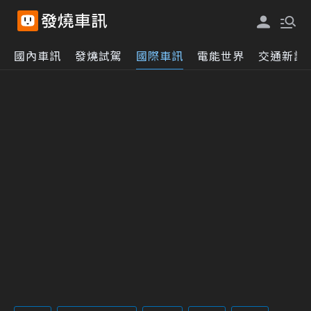
國內車訊
發燒試駕
國際車訊
電能世界
交通新訊