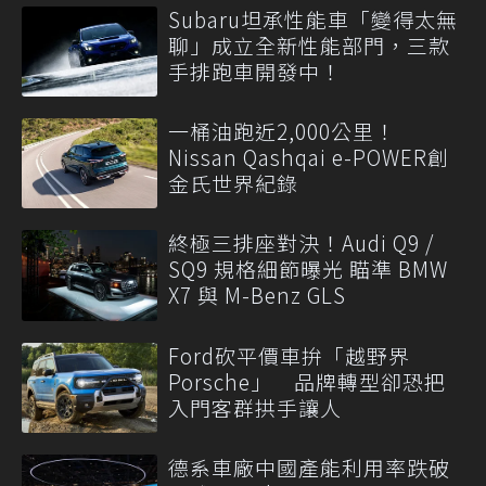
Subaru坦承性能車「變得太無
聊」成立全新性能部門，三款
手排跑車開發中！
一桶油跑近2,000公里！
Nissan Qashqai e-POWER創
金氏世界紀錄
終極三排座對決！Audi Q9 /
SQ9 規格細節曝光 瞄準 BMW
X7 與 M-Benz GLS
Ford砍平價車拚「越野界
Porsche」 品牌轉型卻恐把
入門客群拱手讓人
德系車廠中國產能利用率跌破