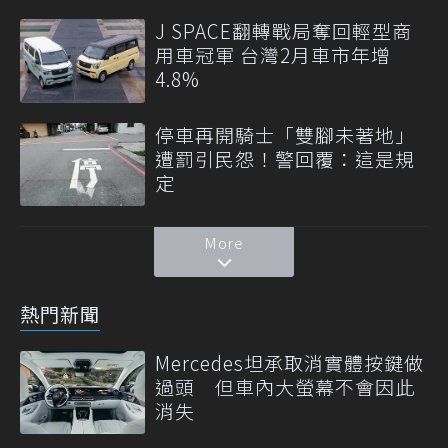
J SPACE翻轉戰局奪回輕型商
用車冠軍 台灣2月車市年增
4.8%
停車再開騎士「雙腳未著地」
遭罰引民怨！警回覆：這是規
定
More
熱門新聞
Mercedes坦承取消實體按鍵做
過頭 但車內大螢幕不會因此
消失