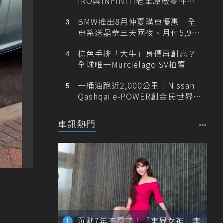
IRO與INFINITI老車原廠零件最
低1折
BMW推出8月仲夏購車優惠 全
車系送晶華三天兩夜、月付5,900
元起
棕色手排「大牛」身價再創高？
全球唯一Murciélago SV拍賣
一桶油跑近2,000公里！Nissan
Qashqai e-POWER創金氏世界紀
錄
車訊熱門
沉默7年不忍了！「車界女神」李