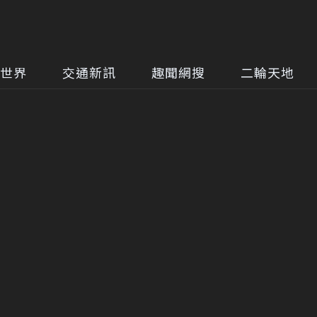
世界
交通新訊
趣聞網搜
二輪天地