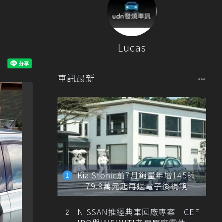
？
Lucas
車訊最新
Kia Stonic前7月銷量年增145%
79.9萬元起再送電子後視鏡
NISSAN推經典車回廠專案 CEF