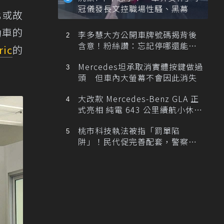
冠儀發長文控職場性騷、黑幕
化或故
動車的
李多慧大方公開車牌號碼揭背後
含意！粉絲讚：忘記停哪還能幫
ric
的
忙找車
Mercedes坦承取消實體按鍵做過
頭 但車內大螢幕不會因此消失
大改款 Mercedes-Benz GLA 正
式亮相 純電 643 公里續航小休
旅！
桃市科技執法被指「罰單陷
阱」！民代促完善配套，警察局
提數據回應