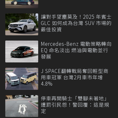
讓對手望塵莫及！2025 年賓士
GLC 如何成為台灣 SUV 市場的
最佳投資
Mercedes-Benz 電動策略轉向
EQ 命名淡出 燃油與電動並行
發展
J SPACE翻轉戰局奪回輕型商
用車冠軍 台灣2月車市年增
4.8%
停車再開騎士「雙腳未著地」
遭罰引民怨！警回覆：這是規
定