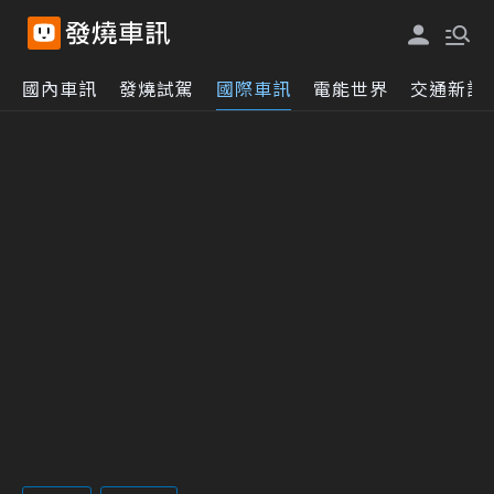
國內車訊
發燒試駕
國際車訊
電能世界
交通新訊