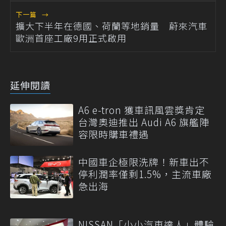
下一篇
→
擴大下半年在德國、荷蘭等地銷量 蔚來汽車
歐洲首座工廠9用正式啟用
延伸閱讀
A6 e-tron 獲車訊風雲獎肯定
台灣奧迪推出 Audi A6 旗艦陣
容限時購車禮遇
中國車企極限洗牌！新車出不
停利潤率僅剩1.5%，主流車廠
急出海
NISSAN「小小汽車達人」體驗