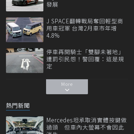
發展
J SPACE翻轉戰局奪回輕型商
用車冠軍 台灣2月車市年增
4.8%
停車再開騎士「雙腳未著地」
遭罰引民怨！警回覆：這是規
定
More
熱門新聞
Mercedes坦承取消實體按鍵做
過頭 但車內大螢幕不會因此