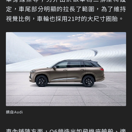
定，車尾部分明顯的拉長了範圍，為了維持
視覺比例，車輪也採用21吋的大尺寸圈胎。
摘自Audi
車內鋪陳方面，Q6營造出如飛機座艙般、適