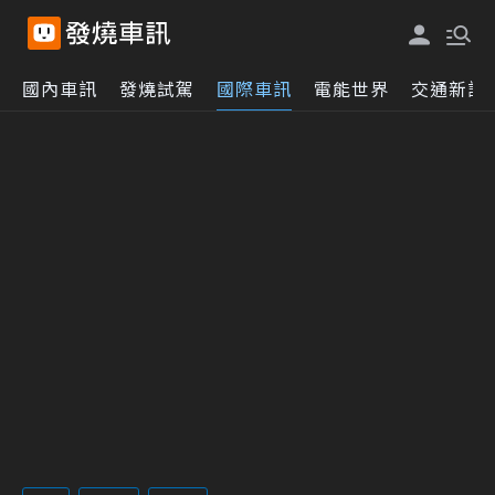
國內車訊
發燒試駕
國際車訊
電能世界
交通新訊