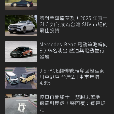
讓對手望塵莫及！2025 年賓士
GLC 如何成為台灣 SUV 市場的
最佳投資
Mercedes-Benz 電動策略轉向
EQ 命名淡出 燃油與電動並行
發展
J SPACE翻轉戰局奪回輕型商
用車冠軍 台灣2月車市年增
4.8%
停車再開騎士「雙腳未著地」
遭罰引民怨！警回覆：這是規
定