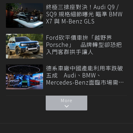
終極三排座對決！Audi Q9 /
SQ9 規格細節曝光 瞄準 BMW
X7 與 M-Benz GLS
Ford砍平價車拚「越野界
Porsche」 品牌轉型卻恐把
入門客群拱手讓人
德系車廠中國產能利用率跌破
五成 Audi、BMW、
Mercedes-Benz面臨市場需求
轉變
More