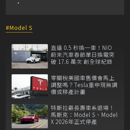
Model S
直逼 0.5 秒換一車！NIO
蔚來汽車春節單日換電突
破 17.6 萬次 創全球紀錄
零關稅美國車售價會馬上
調整嗎？Tesla重申現無調
價或移產計畫
特斯拉最長壽車系退場！
馬斯克：Model S、Model
X 2026年正式停產