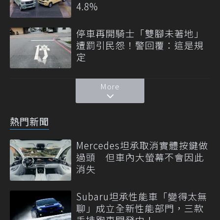
4.8%
停車再開騎士「雙腳未著地」
遭罰引民怨！警回覆：這是規
定
More
熱門新聞
Mercedes坦承取消實體按鍵做
過頭 但車內大螢幕不會因此
消失
Subaru坦承性能車「變得太無
聊」成立全新性能部門，三款
手排跑車開發中！