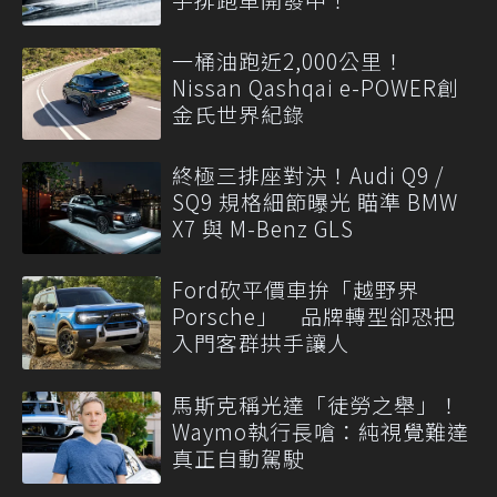
一桶油跑近2,000公里！
Nissan Qashqai e-POWER創
金氏世界紀錄
終極三排座對決！Audi Q9 /
SQ9 規格細節曝光 瞄準 BMW
X7 與 M-Benz GLS
Ford砍平價車拚「越野界
Porsche」 品牌轉型卻恐把
入門客群拱手讓人
馬斯克稱光達「徒勞之舉」！
Waymo執行長嗆：純視覺難達
真正自動駕駛