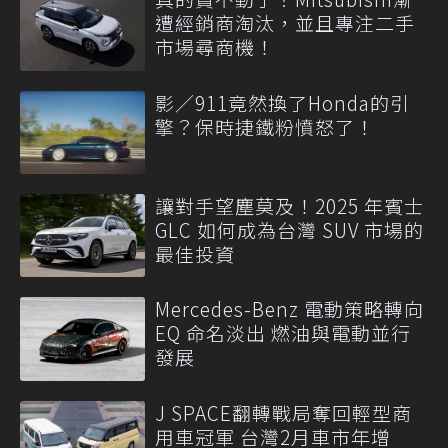
遭經銷商淘汰，並且專注二手
市場尋商機！
影／911竟然換了Honda的引
擎？保時捷鐵粉憤怒了！
讓對手望塵莫及！2025 年賓士
GLC 如何成為台灣 SUV 市場的
最佳投資
Mercedes-Benz 電動策略轉向
EQ 命名淡出 燃油與電動並行
發展
J SPACE翻轉戰局奪回輕型商
用車冠軍 台灣2月車市年增