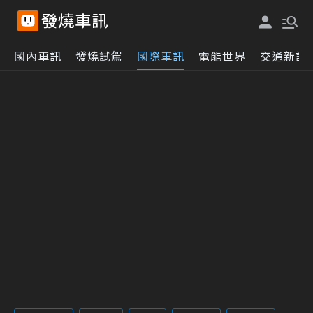
國內車訊
發燒試駕
國際車訊
電能世界
交通新訊