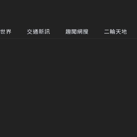
世界
交通新訊
趣聞網搜
二輪天地