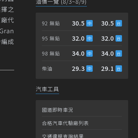
油價一覽 (8/3~8/9)
選擇之
原廠代
30.5
30.5
92 無鉛
ran
32.0
32.0
95 無鉛
力編成
34.0
34.0
98 無鉛
29.3
29.1
柴油
汽車工具
國道即時車況
合格汽車代驗廠列表
交通違規查詢結果