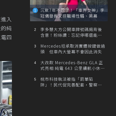
沉默7年不忍了！「車界女神」李
冠儀發長文控職場性騷、黑幕
在進入
段的純
李多慧大方公開車牌號碼揭背後
含意！粉絲讚：忘記停哪還能幫
純電四
忙找車
Mercedes坦承取消實體按鍵做過
頭 但車內大螢幕不會因此消失
大改款 Mercedes-Benz GLA 正
式亮相 純電 643 公里續航小休
旅！
桃市科技執法被指「罰單陷
阱」！民代促完善配套，警察局
提數據回應