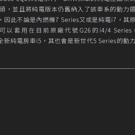
為起頭，並且將純電版本仍舊納入了該車系的動力
此不論是內燃機7 Series又或是純電i7，其
用在目前原廠代號G26的i4/4 Series G
新純電房車i5，其也會是新世代5 Series的動