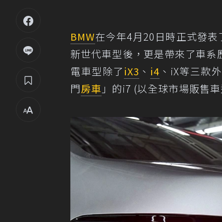
BMW
在今年4月20日時正式發表
新世代車型後，更是帶來了車系
電車型除了
iX3
、
i4
、iX等三款
門
房車
」的i7 (以全球市場販售