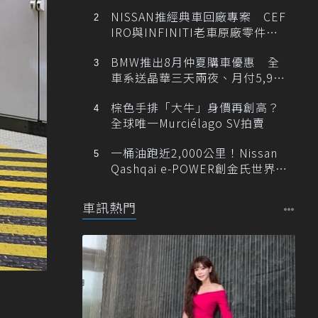
NISSAN推經典車回廠專案 CEF
IRO與INFINITI老車原廠零件最
低1折
BMW推出8月仲夏購車優惠 全
車系送晶華三天兩夜、月付5,900
元起
棕色手排「大牛」身價再創高？
全球唯一Murciélago SV拍賣
一桶油跑近2,000公里！Nissan
Qashqai e-POWER創金氏世界紀
錄
車訊熱門