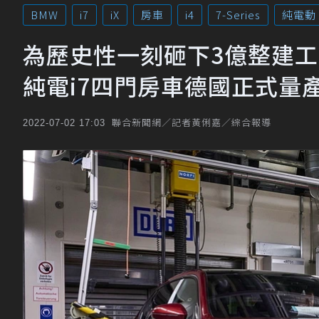
BMW
i7
iX
房車
i4
7-Series
純電動
為歷史性一刻砸下3億整建工廠也
純電i7四門房車德國正式量
聯合新聞網／記者黃俐嘉／綜合報導
2022-07-02 17:03