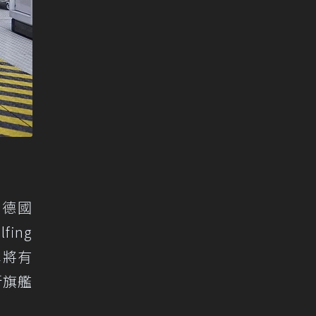
在德國
ing
車將有
新旗艦