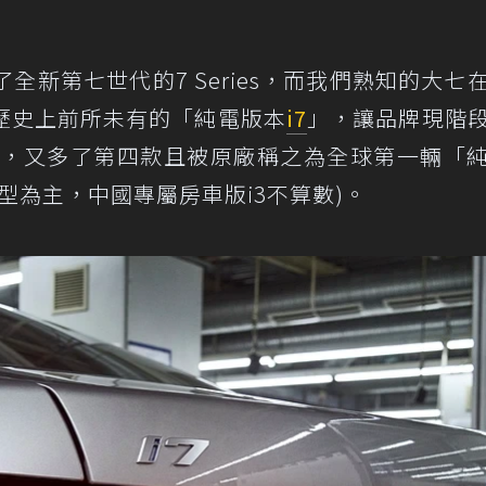
了全新第七世代的7 Series，而我們熟知的大七
歷史上前所未有的「純電版本
i7
」，讓品牌現階
外，又多了第四款且被原廠稱之為全球第一輛「
車型為主，中國專屬房車版i3不算數)。