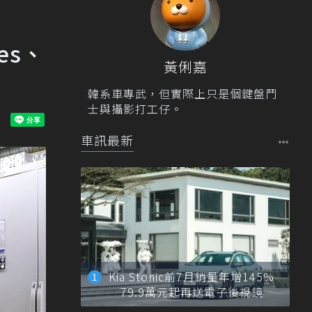
es、
黃俐嘉
韓系車專武，但實際上只是個鍵盤鬥
士與攝影打工仔。
車訊最新
Kia Stonic前7月銷量年增145%
79.9萬元起再送電子後視鏡