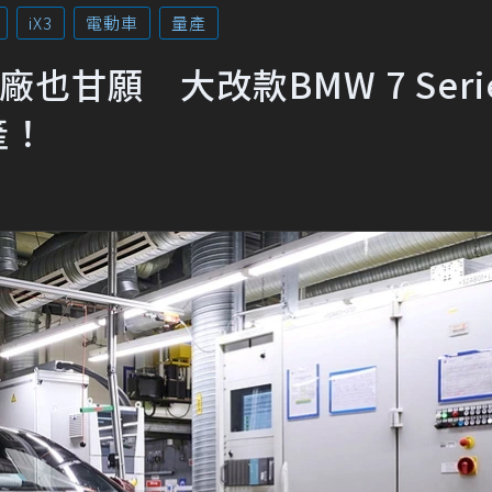
iX3
電動車
量產
甘願 大改款BMW 7 Seri
產！