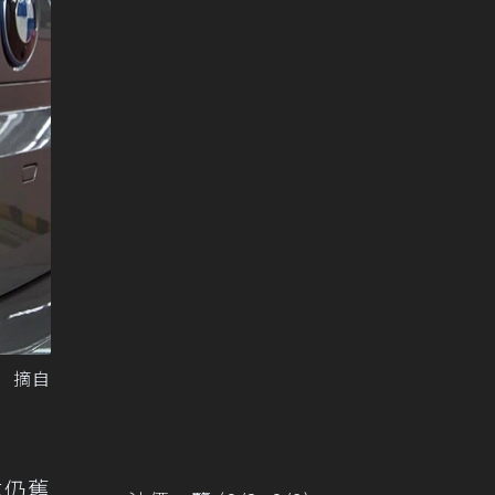
。 摘自
式仍舊