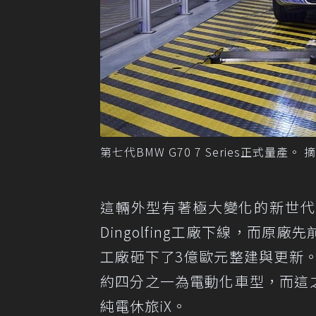
第七代BMW G70 7 Series正式量產。 
這輛外型有著極大變化的新世代BMW
Dingolfing工廠下線，而原廠
工廠砸下了3億歐元整建與更新
約四分之一為電動化車型，而這之中
純電休旅iX。