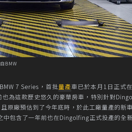
摘自BMW
 7 Series，首批
量產
車已於本月1日正式
先前也為這款歷史悠久的豪華房車，特別針對Dingolf
。且原廠預估到了今年底時，於此工廠量產的新
包含了一年前也在Dingolfing正式投產的全