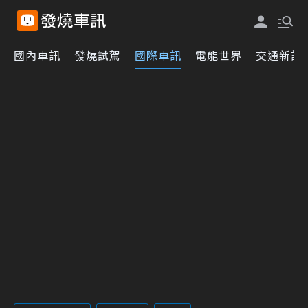
國內車訊
發燒試駕
國際車訊
電能世界
交通新訊