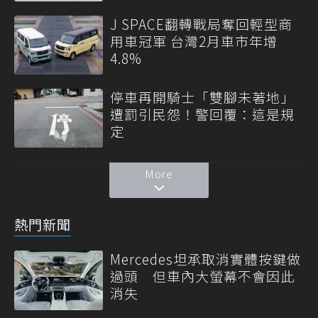
J SPACE翻轉戰局奪回輕型商
用車冠軍 台灣2月車市年增
4.8%
停車再開騎士「雙腳未著地」
遭罰引民怨！警回覆：這是規
定
More
熱門新聞
Mercedes坦承取消實體按鍵做
過頭 但車內大螢幕不會因此
消失