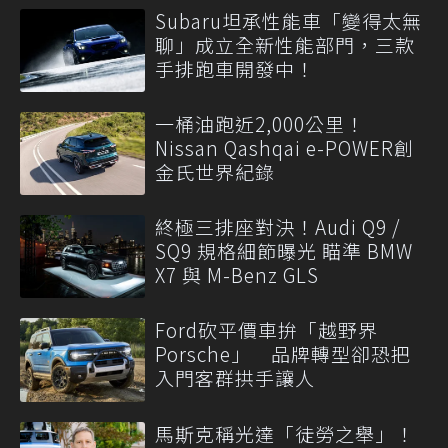
Subaru坦承性能車「變得太無
聊」成立全新性能部門，三款
手排跑車開發中！
一桶油跑近2,000公里！
Nissan Qashqai e-POWER創
金氏世界紀錄
終極三排座對決！Audi Q9 /
SQ9 規格細節曝光 瞄準 BMW
X7 與 M-Benz GLS
Ford砍平價車拚「越野界
Porsche」 品牌轉型卻恐把
入門客群拱手讓人
馬斯克稱光達「徒勞之舉」！