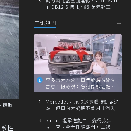
動力與底盤全面進化 Aston Mart
in DB12 S 售 1,488 萬元起正式
登台
車訊熱門
李多慧大方公開車牌號碼揭背後
含意！粉絲讚：忘記停哪還能幫
忙找車
Mercedes坦承取消實體按鍵做過
網站擷取
頭 但車內大螢幕不會因此消失
Subaru坦承性能車「變得太無
聊」成立全新性能部門，三款手
車系性