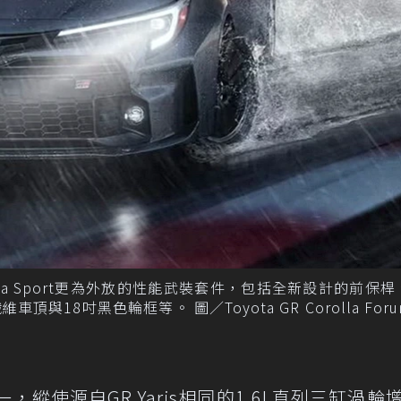
Corolla Sport更為外放的性能武裝套件，包括全新設計的前保
18吋黑色輪框等。 圖／Toyota GR Corolla For
亮點之一，縱使源自GR Yaris相同的1.6L直列三缸渦