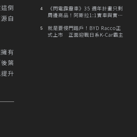
排跑車開發中！
在這倒
《閃電霹靂車》35 週年計畫只剩
周邊商品！阿斯拉1:1實車與實體
僅源自
展覽雙雙喊卡
就是要侵門踏戶！BYD Racco正
式上市 正面迎戰日系K-Car霸主
外觀擁有
／後葉
能提升