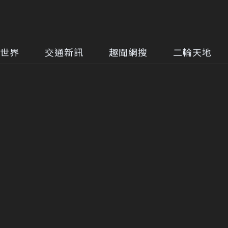
世界
交通新訊
趣聞網搜
二輪天地