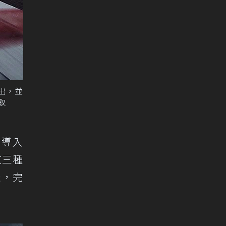
輸出，並
取
，亦導入
道三種
表，完