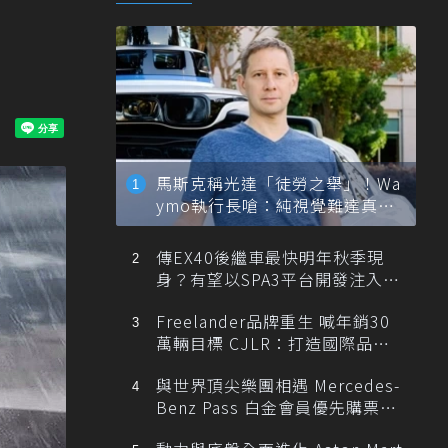
馬斯克稱光達「徒勞之舉」！Wa
ymo執行長嗆：純視覺難達真正
自動駕駛
傳EX40後繼車最快明年秋季現
身？有望以SPA3平台開發注入80
0V動力
Freelander品牌重生 喊年銷30
萬輛目標 CJLR：打造國際品牌
半數銷量來自全球！
與世界頂尖樂團相遇 Mercedes-
Benz Pass 白金會員優先購票維
也納愛樂