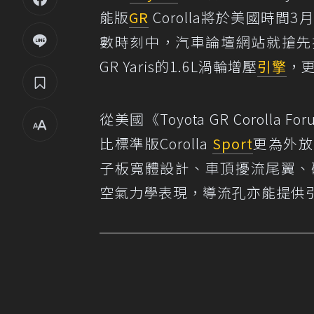
能版
GR
Corolla將於美國時
數時刻中，汽車論壇網站就搶先
GR Yaris的1.6L渦輪增壓
引擎
，
從美國《Toyota GR Coroll
比標準版Corolla
Sport
更為外放
子板寬體設計、車頂擾流尾翼、
空氣力學表現，導流孔亦能提供