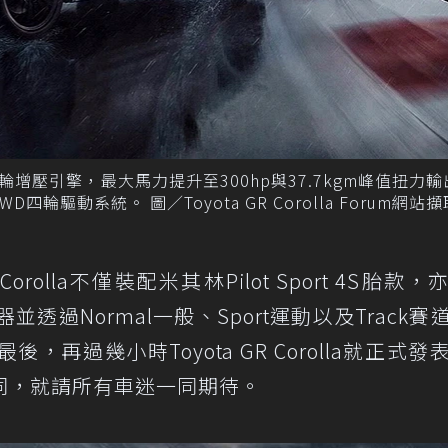
直列三缸渦輪增壓引擎，最大馬力提升至300hp與37.7kgm峰值扭力
D四輪驅動系統。 圖／Toyota GR Corolla Forum網站擷
orolla不僅裝配米其林Pilot Sport 4S胎款
並透過Normal一般、Sport運動以及Track賽
再過幾小時Toyota GR Corolla就正式發
同，就請所有車迷一同期待。