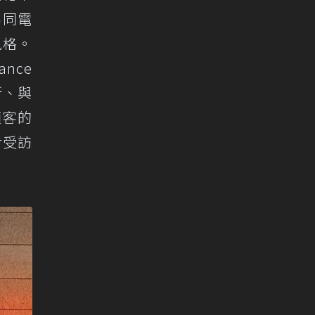
不同電
風格。
nce
新、與
顧客的
r受訪