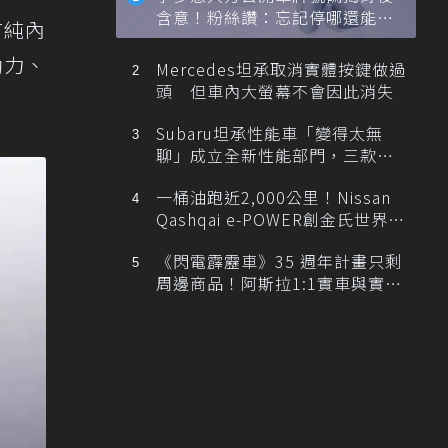
含意！粉絲讚：忘記停哪還能幫
有純內
忙找車
動力、
Mercedes坦承取消實體按鍵做過
頭 但車內大螢幕不會因此消失
Subaru坦承性能車「變得太無
聊」成立全新性能部門，三款手
排跑車開發中！
一桶油跑近2,000公里！Nissan
Qashqai e-POWER創金氏世界紀
錄
《閃電霹靂車》35 週年計畫只剩
周邊商品！阿斯拉1:1實車與實體
展覽雙雙喊卡