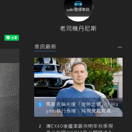
老司機丹尼斯
車訊最新
馬斯克稱光達「徒勞之舉」！Wa
ymo執行長嗆：純視覺難達真正
自動駕駛
傳EX40後繼車最快明年秋季現