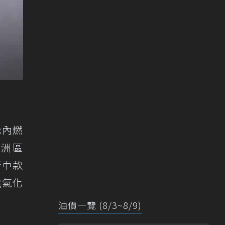
示內燃
歐洲區
新車款
電氣化
油價一覽 (8/3~8/9)