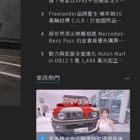
身？有望以SPA3平台開發注入80
0V動力
Freelander品牌重生 喊年銷30
萬輛目標 CJLR：打造國際品牌
半數銷量來自全球！
與世界頂尖樂團相遇 Mercedes-
Benz Pass 白金會員優先購票維
也納愛樂
動力與底盤全面進化 Aston Mart
in DB12 S 售 1,488 萬元起正式
登台
車訊熱門
李多慧大方公開車牌號碼揭背後