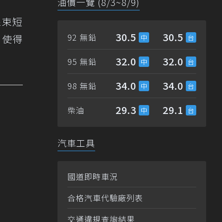
油價一覽 (8/3~8/9)
線束短
30.5
30.5
92 無鉛
，使得
32.0
32.0
95 無鉛
34.0
34.0
98 無鉛
29.3
29.1
柴油
汽車工具
國道即時車況
合格汽車代驗廠列表
交通違規查詢結果