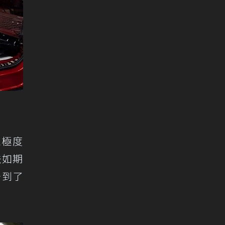
束極度
法如期
少到了