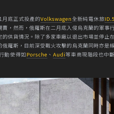
1月底正式投產的
Volkswagen
全新純電休旅
ID.
開賣，然而，俄羅斯在二月底入侵烏克蘭的軍事
定的供貨情況。除了多家車廠以退出市場並停止
的俄羅斯，目前深受戰火攻擊的烏克蘭同時亦是
行動使得如
Porsche
、
Audi
等車商現階段也中