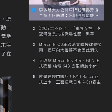
李多慧大方公開車牌號碼揭背後
含意！粉絲讚：忘記停哪還能幫
5
，原
忙找車
行動，
沉默7年不忍了！「車界女神」李
冠儀發長文控職場性騷、黑幕
在當地
線束等
Mercedes坦承取消實體按鍵做過
頭 但車內大螢幕不會因此消失
斷了在
大改款 Mercedes-Benz GLA 正
式亮相 純電 643 公里續航小休
旅！
就是要侵門踏戶！BYD Racco正
式上市 正面迎戰日系K-Car霸主