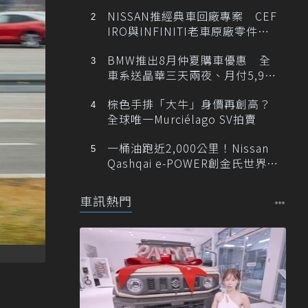
NISSAN推經典車回廠專案 CEF
IRO與INFINITI老車原廠零件最
低1折
BMW推出8月仲夏購車優惠 全
車系送晶華三天兩夜、月付5,900
元起
棕色手排「大牛」身價再創高？
全球唯一Murciélago SV拍賣
一桶油跑近2,000公里！Nissan
Qashqai e-POWER創金氏世界紀
錄
車訊熱門