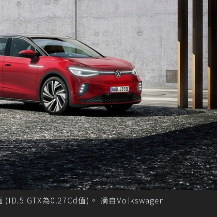
 (ID.5 GTX為0.27Cd值)。 摘自Volkswagen