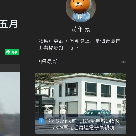
至五月
黃俐嘉
韓系車專武，但實際上只是個鍵盤鬥
士與攝影打工仔。
車訊最新
Kia Stonic前7月銷量年增145%
79.9萬元起再送電子後視鏡