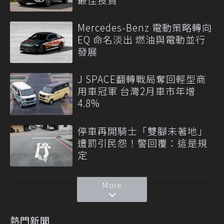
Mercedes-Benz 電動策略轉向
EQ 命名淡出 燃油與電動並行
發展
J SPACE翻轉戰局奪回輕型商
用車冠軍 台灣2月車市年增
4.8%
停車再開騎士「雙腳未著地」
遭罰引民怨！警回覆：這是規
定
More
熱門新聞