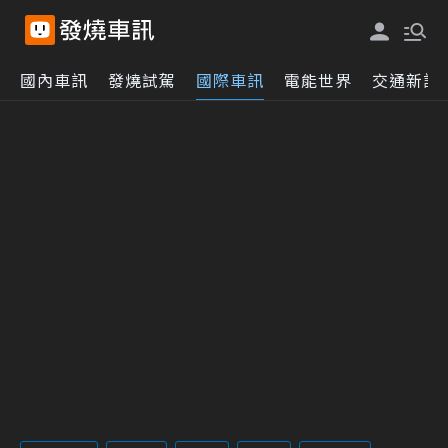
國內車訊
發燒試駕
國際車訊
電能世界
交通新訊