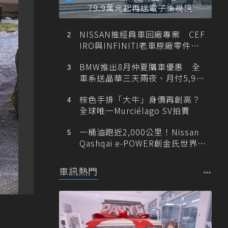
79.9萬元起再送電子後視鏡
NISSAN推經典車回廠專案 CEF
IRO與INFINITI老車原廠零件最
低1折
BMW推出8月仲夏購車優惠 全
車系送晶華三天兩夜、月付5,900
元起
棕色手排「大牛」身價再創高？
全球唯一Murciélago SV拍賣
一桶油跑近2,000公里！Nissan
Qashqai e-POWER創金氏世界紀
錄
車訊熱門