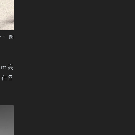
平台。 圖
mm高
，在各