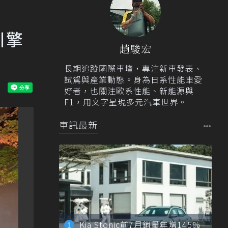
引擎
趙駿宏
長期追蹤國際車壇，專注新車發表、
試駕與產業動態。身為日系性能車愛
好者，也關注歐系性能、新能源與
F1，用文字呈現多元汽車世界。
車訊最新
Kia Stonic前7月銷量年增145%