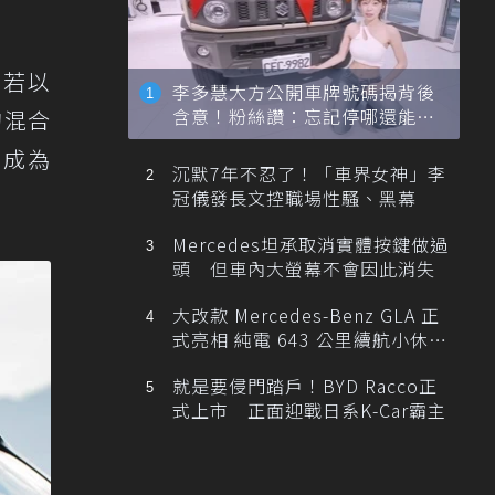
，若以
李多慧大方公開車牌號碼揭背後
含意！粉絲讚：忘記停哪還能幫
的混合
忙找車
將成為
沉默7年不忍了！「車界女神」李
冠儀發長文控職場性騷、黑幕
Mercedes坦承取消實體按鍵做過
頭 但車內大螢幕不會因此消失
大改款 Mercedes-Benz GLA 正
式亮相 純電 643 公里續航小休
旅！
就是要侵門踏戶！BYD Racco正
式上市 正面迎戰日系K-Car霸主