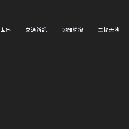
世界
交通新訊
趣聞網搜
二輪天地