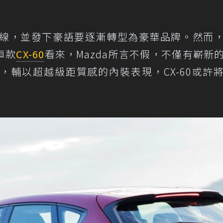
線，並發下豪語要逐漸轉型為豪華品牌。然而
車款
CX-60
看來，Mazda所言不假，不僅有嶄新
，輔以超越級距質感的內裝表現，CX-60或許