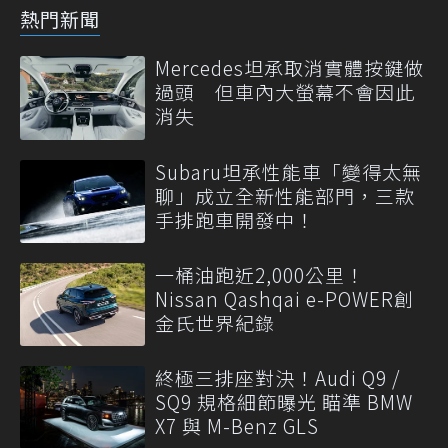
熱門新聞
Mercedes坦承取消實體按鍵做
過頭 但車內大螢幕不會因此
消失
Subaru坦承性能車「變得太無
聊」成立全新性能部門，三款
手排跑車開發中！
一桶油跑近2,000公里！
Nissan Qashqai e-POWER創
金氏世界紀錄
終極三排座對決！Audi Q9 /
SQ9 規格細節曝光 瞄準 BMW
X7 與 M-Benz GLS