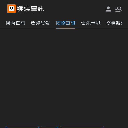
國內車訊
發燒試駕
國際車訊
電能世界
交通新訊