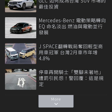
GLC 如何成為台灣 SUV 市場的
最佳投資
Mercedes-Benz 電動策略轉向
EQ 命名淡出 燃油與電動並行
發展
J SPACE翻轉戰局奪回輕型商
用車冠軍 台灣2月車市年增
4.8%
停車再開騎士「雙腳未著地」
遭罰引民怨！警回覆：這是規
定
More