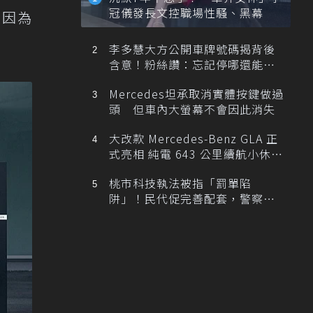
冠儀發長文控職場性騷、黑幕
，因為
李多慧大方公開車牌號碼揭背後
含意！粉絲讚：忘記停哪還能幫
忙找車
Mercedes坦承取消實體按鍵做過
頭 但車內大螢幕不會因此消失
大改款 Mercedes-Benz GLA 正
式亮相 純電 643 公里續航小休
旅！
桃市科技執法被指「罰單陷
阱」！民代促完善配套，警察局
提數據回應