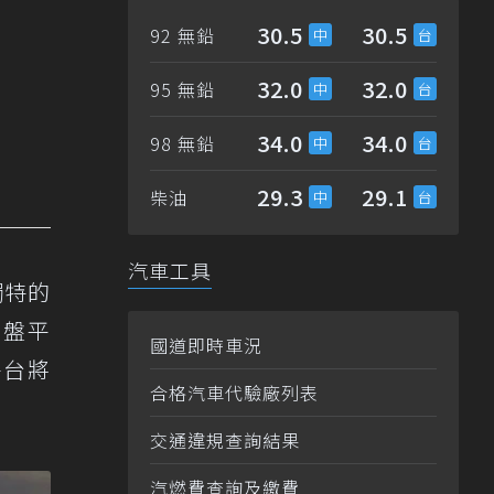
30.5
30.5
92 無鉛
32.0
32.0
95 無鉛
34.0
34.0
98 無鉛
29.3
29.1
柴油
汽車工具
，獨特的
底盤平
國道即時車況
平台將
合格汽車代驗廠列表
交通違規查詢結果
汽燃費查詢及繳費