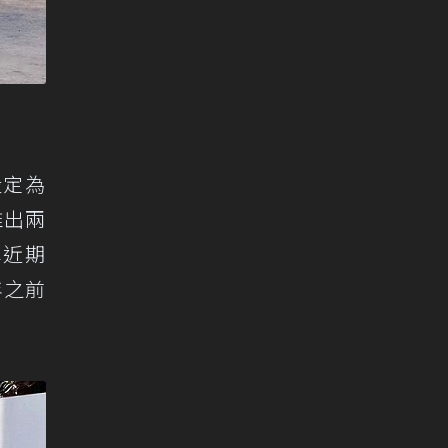
設定為
推出兩
車近期
年之前