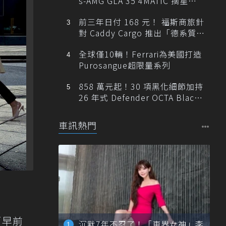
s-AMG GLA 35 4MATIC 摘星版
輕旅
前三年日付 168 元！ 福斯商旅針
對 Caddy Cargo 推出「德系質感
精算圓夢」與「打天下」專案
全球僅10輛！Ferrari為美國打造
Purosangue超限量系列
858 萬元起！30 項黑化細節加持
26 年式 Defender OCTA Black
限量 5 席登台
車訊熱門
而早前
沉默7年不忍了！「車界女神」李