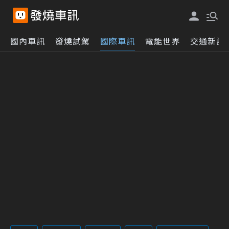
國內車訊
發燒試駕
國際車訊
電能世界
交通新訊