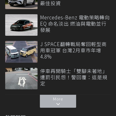
最佳投資
Mercedes-Benz 電動策略轉向
EQ 命名淡出 燃油與電動並行
發展
J SPACE翻轉戰局奪回輕型商
用車冠軍 台灣2月車市年增
4.8%
停車再開騎士「雙腳未著地」
遭罰引民怨！警回覆：這是規
定
More