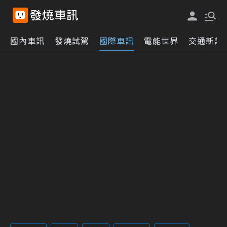
國內車訊
發燒試駕
國際車訊
電能世界
交通新訊