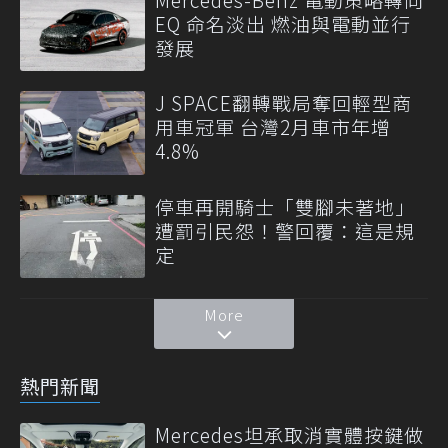
EQ 命名淡出 燃油與電動並行
發展
J SPACE翻轉戰局奪回輕型商
用車冠軍 台灣2月車市年增
4.8%
停車再開騎士「雙腳未著地」
遭罰引民怨！警回覆：這是規
定
More
熱門新聞
Mercedes坦承取消實體按鍵做