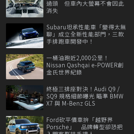
過頭 但車內大螢幕不會因此
消失
Subaru坦承性能車「變得太無
聊」成立全新性能部門，三款
手排跑車開發中！
一桶油跑近2,000公里！
Nissan Qashqai e-POWER創
金氏世界紀錄
終極三排座對決！Audi Q9 /
SQ9 規格細節曝光 瞄準 BMW
X7 與 M-Benz GLS
Ford砍平價車拚「越野界
Porsche」 品牌轉型卻恐把
入門客群拱手讓人