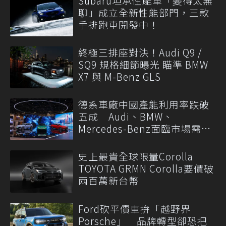
Subaru坦承性能車「變得太無
聊」成立全新性能部門，三款
手排跑車開發中！
終極三排座對決！Audi Q9 /
SQ9 規格細節曝光 瞄準 BMW
X7 與 M-Benz GLS
德系車廠中國產能利用率跌破
五成 Audi、BMW、
Mercedes-Benz面臨市場需求
轉變
史上最貴全球限量Corolla
TOYOTA GRMN Corolla要價破
兩百萬新台幣
Ford砍平價車拚「越野界
Porsche」 品牌轉型卻恐把