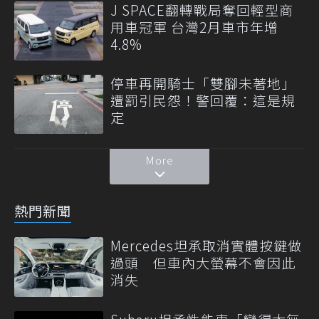
J SPACE翻轉戰局奪回輕型商
用車冠軍 台灣2月車市年增
4.8%
停車再開騎士「雙腳未著地」
遭罰引民怨！警回覆：這是規
定
More
熱門新聞
Mercedes坦承取消實體按鍵做
過頭 但車內大螢幕不會因此
消失