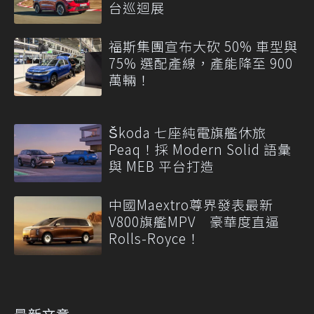
台巡迴展
福斯集團宣布大砍 50% 車型與
75% 選配產線，產能降至 900
萬輛！
Škoda 七座純電旗艦休旅
Peaq！採 Modern Solid 語彙
與 MEB 平台打造
中國Maextro尊界發表最新
V800旗艦MPV 豪華度直逼
Rolls-Royce！
最新文章