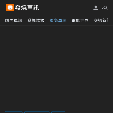
國內車訊
發燒試駕
國際車訊
電能世界
交通新訊