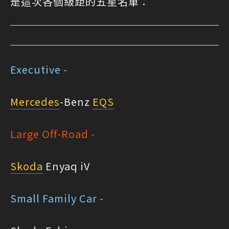
是這次各個級距的五星名單：
Executive -
Mercedes
-Benz
EQS
Large Off-Road -
Skoda
Enyaq iV
Small Family Car -