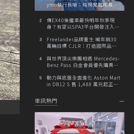
ymo執行長嗆：純視覺難達真正
自動駕駛
傳EX40後繼車最快明年秋季現
身？有望以SPA3平台開發注入80
0V動力
Freelander品牌重生 喊年銷30
萬輛目標 CJLR：打造國際品牌
半數銷量來自全球！
與世界頂尖樂團相遇 Mercedes-
Benz Pass 白金會員優先購票維
也納愛樂
動力與底盤全面進化 Aston Mart
in DB12 S 售 1,488 萬元起正式
登台
車訊熱門