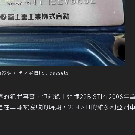
I出廠證明。 圖／摘自liquidassets
犯罪事實，但記錄上這輛22B STI在2008年
是在車輛被沒收的時期，22B STI的維多利亞州