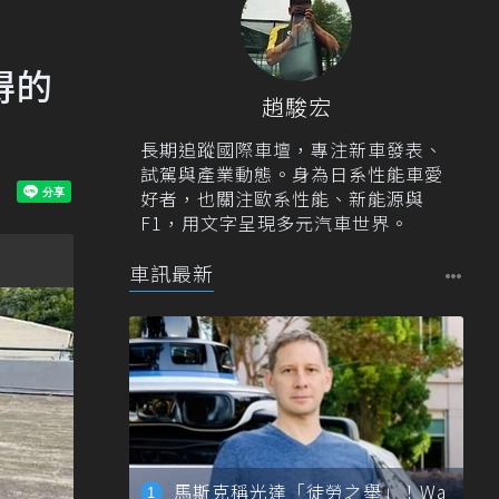
得的
趙駿宏
長期追蹤國際車壇，專注新車發表、
試駕與產業動態。身為日系性能車愛
好者，也關注歐系性能、新能源與
F1，用文字呈現多元汽車世界。
車訊最新
馬斯克稱光達「徒勞之舉」！Wa