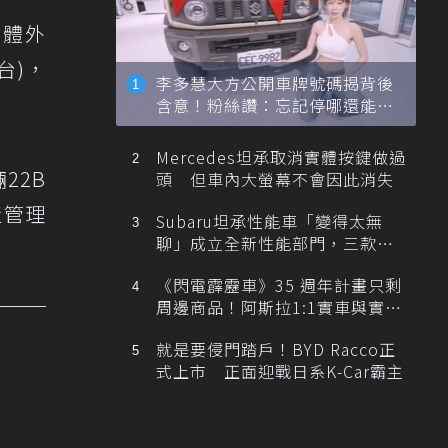
寬體外
台)，
李多慧大方公開車牌號碼揭背後
含意！粉絲讚：忘記停哪還能幫
忙找車
Mercedes坦承取消實體按鍵做過
22B
頭 但車內大螢幕不會因此消失
產管理
Subaru坦承性能車「變得太無
聊」成立全新性能部門，三款手
排跑車開發中！
《閃電霹靂車》35 週年計畫只剩
周邊商品！阿斯拉1:1實車與實體
展覽雙雙喊卡
就是要侵門踏戶！BYD Racco正
式上市 正面迎戰日系K-Car霸主