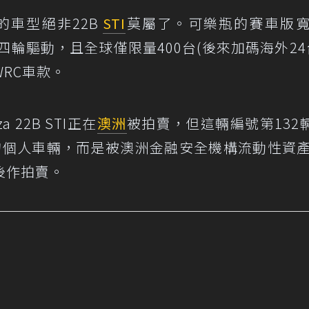
的車型絕非22B
STI
莫屬了。可樂瓶的賽車版
四輪驅動，且全球僅限量400台(後來加碼海外24
RC車款。
 22B STI正在
澳洲
被拍賣，但這輛編號第132輛
藏的個人車輛，而是被澳洲金融安全機構流動性資
後作拍賣。