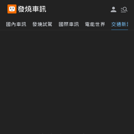
國內車訊
發燒試駕
國際車訊
電能世界
交通新訊