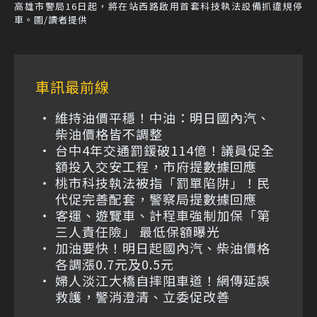
高雄市警局16日起，將在站西路啟用首套科技執法設備抓違規停
車。圖/讀者提供
車訊最前線
維持油價平穩！中油：明日國內汽、
柴油價格皆不調整
台中4年交通罰鍰破114億！議員促全
額投入交安工程，市府提數據回應
桃市科技執法被指「罰單陷阱」！民
代促完善配套，警察局提數據回應
客運、遊覽車、計程車強制加保「第
三人責任險」 最低保額曝光
加油要快！明日起國內汽、柴油價格
各調漲0.7元及0.5元
婦人淡江大橋自摔阻車道！網傳延誤
救護，警消澄清、立委促改善