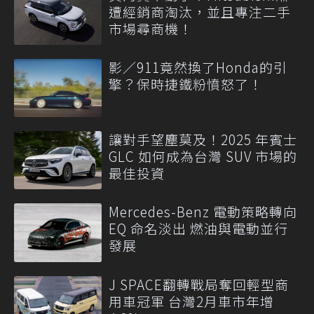
遭經銷商淘汰，並且專注二手
市場尋商機！
影／911竟然換了Honda的引
擎？保時捷鐵粉憤怒了！
讓對手望塵莫及！2025 年賓士
GLC 如何成為台灣 SUV 市場的
最佳投資
Mercedes-Benz 電動策略轉向
EQ 命名淡出 燃油與電動並行
發展
J SPACE翻轉戰局奪回輕型商
用車冠軍 台灣2月車市年增