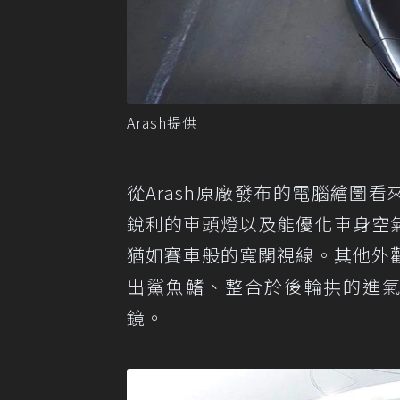
Arash提供
從Arash原廠發布的電腦繪圖看
銳利的車頭燈以及能優化車身空
猶如賽車般的寬闊視線。其他外
出鯊魚鰭、整合於後輪拱的進氣
鏡。