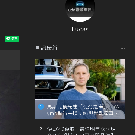
Lucas
車訊最新
馬斯克稱光達「徒勞之舉」！Wa
ymo執行長嗆：純視覺難達真正
自動駕駛
傳EX40後繼車最快明年秋季現