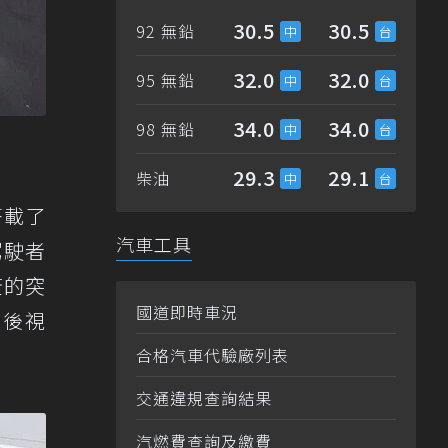
30.5
30.5
92 無鉛
32.0
32.0
95 無鉛
34.0
34.0
98 無鉛
29.3
29.1
柴油
搭載了
汽車工具
駕駛者
蓋的突
國道即時車況
外後視
合格汽車代驗廠列表
交通違規查詢結果
汽燃費查詢及繳費