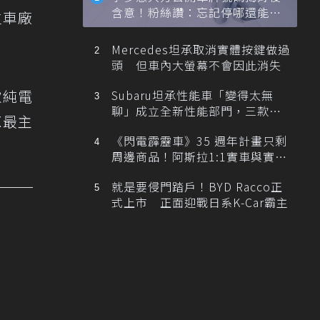
含意！粉絲讚：忘記停哪還能幫
立車廠
忙找車
Mercedes坦承取消實體按鍵做過
頭 但車內大螢幕不會因此消失
款純電
Subaru坦承性能車「變得太無
聊」成立全新性能部門，三款手
X最主
排跑車開發中！
《閃電霹靂車》35 週年計畫只剩
周邊商品！阿斯拉1:1實車與實體
展覽雙雙喊卡
就是要侵門踏戶！BYD Racco正
式上市 正面迎戰日系K-Car霸主