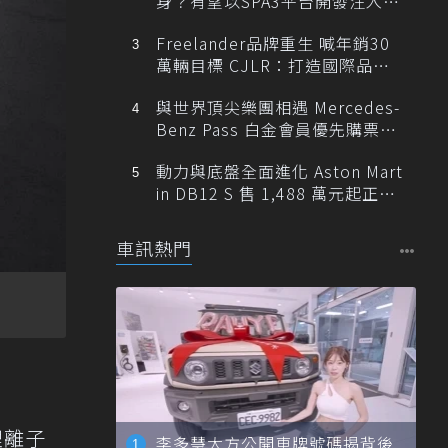
身？有望以SPA3平台開發注入80
0V動力
Freelander品牌重生 喊年銷30
萬輛目標 CJLR：打造國際品牌
半數銷量來自全球！
與世界頂尖樂團相遇 Mercedes-
Benz Pass 白金會員優先購票維
也納愛樂
動力與底盤全面進化 Aston Mart
in DB12 S 售 1,488 萬元起正式
登台
車訊熱門
鋰離子
李多慧大方公開車牌號碼揭背後