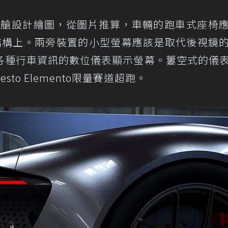
跑的座艙設計繪圖，從圖片推算，車輛的跑車式座椅
車身結構上。兩旁裝置的小型螢幕應該是取代後視鏡
各種行車資訊的數位儀表顯示螢幕。簍空式的儀
esto Elemento限量賽道超跑。