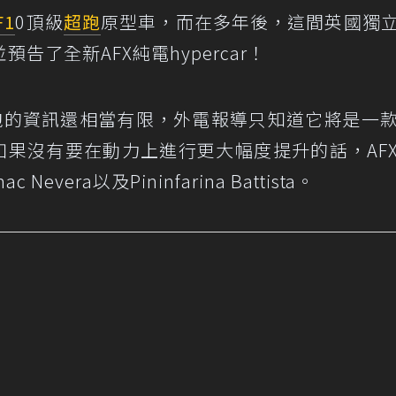
F1
0頂級
超跑
原型車，而在多年後，這間英國獨
了全新AFX純電hypercar！
動超跑的資訊還相當有限，外電報導只知道它將是一
ash如果沒有要在動力上進行更大幅度提升的話，AF
 Nevera以及Pininfarina Battista。