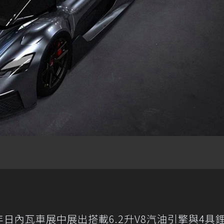
6年日內瓦車展中展出搭載6.2升V8汽油引擎與4具