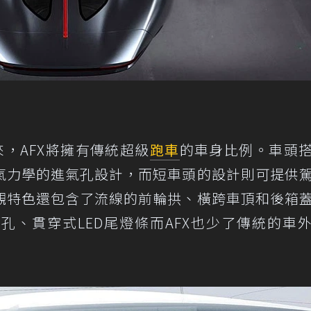
來，AFX將擁有傳統超級
跑車
的車身比例。車頭
氣力學的進氣孔設計，而短車頭的設計則可提供
觀特色還包含了流線的前輪拱、橫跨車頂和後箱
孔、貫穿式LED尾燈條而AFX也少了傳統的車