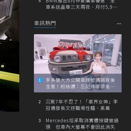
BMW推出8月仲夏購車優惠 全
車系送晶華三天兩夜、月付5,900
元起
車訊熱門
李多慧大方公開車牌號碼揭背後
含意！粉絲讚：忘記停哪還能幫
忙找車
沉默7年不忍了！「車界女神」李
冠儀發長文控職場性騷、黑幕
Mercedes坦承取消實體按鍵做過
頭 但車內大螢幕不會因此消失