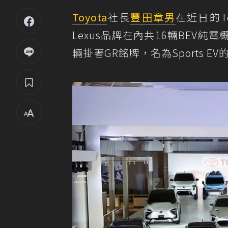
Toyota
社長
豐田章男
在近日的To
Lexus品牌在內共16輛BEV
輛掛著GR銘牌，名為Sports EV