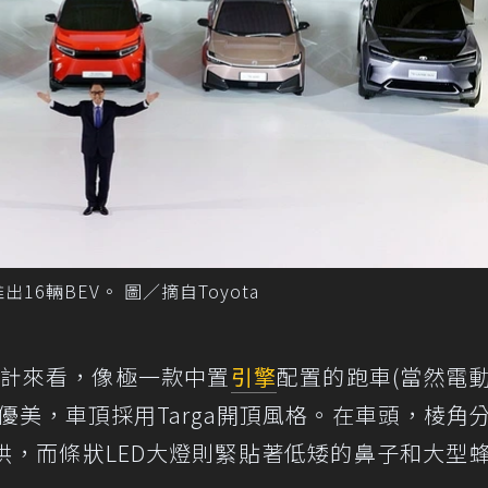
16輛BEV。 圖／摘自Toyota
身線條設計來看，像極一款中置
引擎
配置的跑車(當然電
優美，車頂採用Targa開頂風格。在車頭，棱角
拱，而條狀LED大燈則緊貼著低矮的鼻子和大型