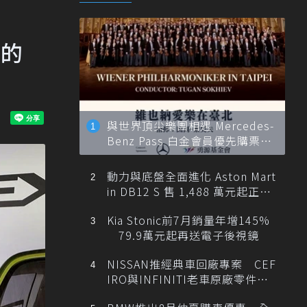
化的
與世界頂尖樂團相遇 Mercedes-
Benz Pass 白金會員優先購票維
也納愛樂
動力與底盤全面進化 Aston Mart
in DB12 S 售 1,488 萬元起正式
登台
Kia Stonic前7月銷量年增145%
79.9萬元起再送電子後視鏡
NISSAN推經典車回廠專案 CEF
IRO與INFINITI老車原廠零件最
低1折