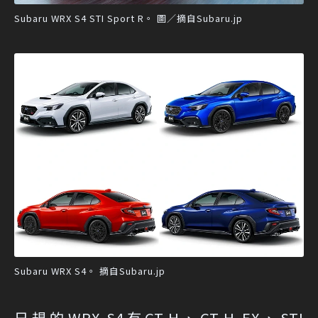
Subaru WRX S4 STI Sport R。 圖／摘自Subaru.jp
Subaru WRX S4。 摘自Subaru.jp
日規的WRX S4有GT-H、GT-H EX、STI