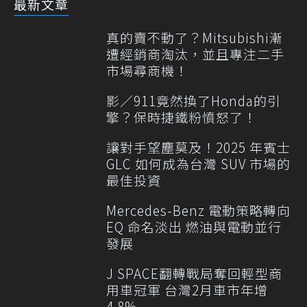
最新文章
真的賣不動了？Mitsubishi漸
遭經銷商淘汰，並且專注二手
市場尋商機！
影／911竟然換了Honda的引
擎？保時捷鐵粉憤怒了！
讓對手望塵莫及！2025 年賓士
GLC 如何成為台灣 SUV 市場的
最佳投資
Mercedes-Benz 電動策略轉向
EQ 命名淡出 燃油與電動並行
發展
J SPACE翻轉戰局奪回輕型商
用車冠軍 台灣2月車市年增
4.8%