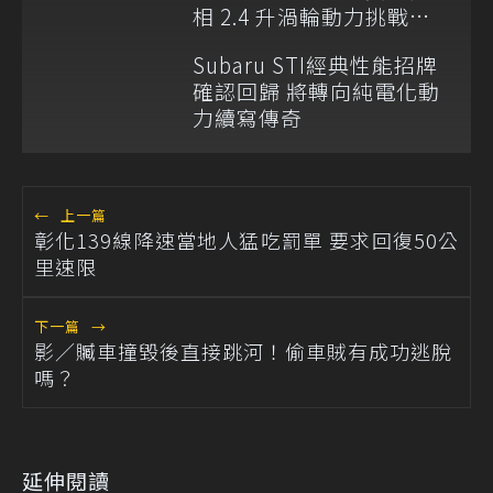
相 2.4 升渦輪動力挑戰耐
久賽
Subaru STI經典性能招牌
確認回歸 將轉向純電化動
力續寫傳奇
←
上一篇
彰化139線降速當地人猛吃罰單 要求回復50公
里速限
下一篇
→
影／贓車撞毀後直接跳河！偷車賊有成功逃脫
嗎？
延伸閱讀