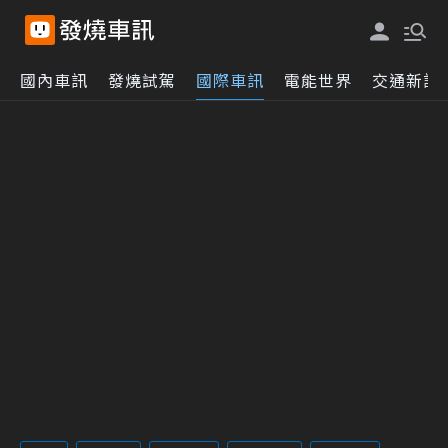
國內車訊
發燒試駕
國際車訊
電能世界
交通新訊