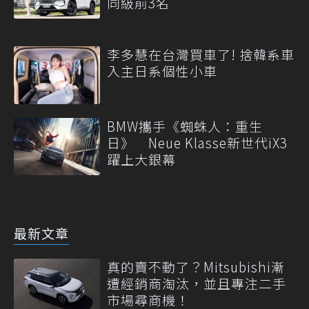
同級前3名
李多慧在台灣買車了! 捨韓系車
入主日系個性小車
BMW攜手《蜘蛛人：重生
日》 Neue Klasse新世代iX3
躍上大銀幕
最新文章
真的賣不動了？Mitsubishi漸
遭經銷商淘汰，並且專注二手
市場尋商機！