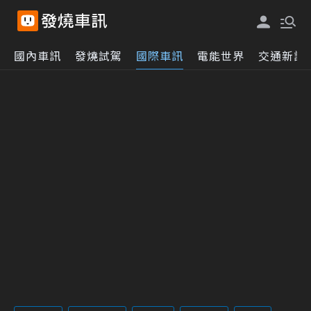
國內車訊
發燒試駕
國際車訊
電能世界
交通新訊