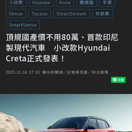
小改款
Hyundai
Kona
變速箱
手排
Venue
Tucson
SmartStream
休旅車
SmartSense
頂規國產價不用80萬、首款印尼
製現代汽車 小改款Hyundai
Creta正式發表！
聯合新聞網／記者黃俐嘉／綜合報導
2021-11-16 17:10