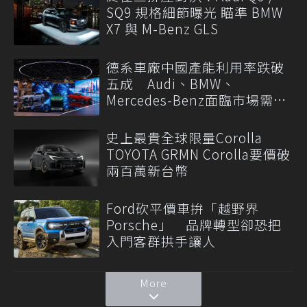
SQ9 規格細節曝光 瞄準 BMW
X7 與 M-Benz GLS
德系車廠中國產能利用率跌破
五成 Audi、BMW、
Mercedes-Benz面臨市場需求
轉變
史上最貴全球限量Corolla
TOYOTA GRMN Corolla要價破
兩百萬新台幣
Ford砍平價車拚「越野界
Porsche」 品牌轉型卻恐把
入門客群拱手讓人
More