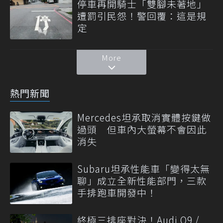
停車再開騎士「雙腳未著地」
遭罰引民怨！警回覆：這是規
定
More
熱門新聞
Mercedes坦承取消實體按鍵做
過頭 但車內大螢幕不會因此
消失
Subaru坦承性能車「變得太無
聊」成立全新性能部門，三款
手排跑車開發中！
終極三排座對決！Audi Q9 /