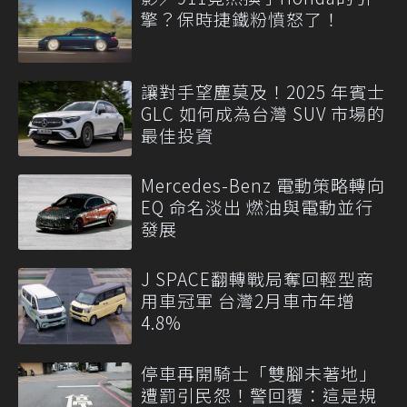
擎？保時捷鐵粉憤怒了！
讓對手望塵莫及！2025 年賓士
GLC 如何成為台灣 SUV 市場的
最佳投資
Mercedes-Benz 電動策略轉向
EQ 命名淡出 燃油與電動並行
發展
J SPACE翻轉戰局奪回輕型商
用車冠軍 台灣2月車市年增
4.8%
停車再開騎士「雙腳未著地」
遭罰引民怨！警回覆：這是規