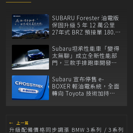
SUBARU Forester 油電版
保固升級 5 年 12 萬公里
27年式 BRZ 預接單 180.8
萬元起開跑
Subaru坦承性能車「變得
太無聊」成立全新性能部
門，三款手排跑車開發
中！
Subaru 宣布停售 e-
BOXER 輕油電系統，全面
轉向 Toyota 技術加持
S:HEV 油電科技！
←
上一篇
升級配備價格同步調漲 BMW 3系列 / 3系列