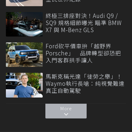
終極三排座對決！Audi Q9 /
SQ9 規格細節曝光 瞄準 BMW
X7 與 M-Benz GLS
Ford砍平價車拚「越野界
Porsche」 品牌轉型卻恐把
入門客群拱手讓人
馬斯克稱光達「徒勞之舉」！
Waymo執行長嗆：純視覺難達
真正自動駕駛
More