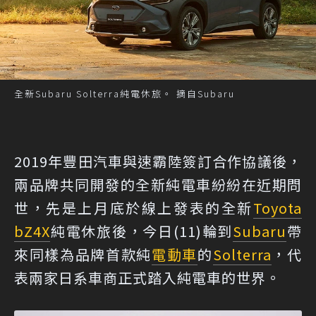
全新Subaru Solterra純電休旅。 摘自Subaru
2019年豐田汽車與速霸陸簽訂合作協議後，
兩品牌共同開發的全新純電車紛紛在近期問
世，先是上月底於線上發表的全新
Toyota
bZ4X
純電休旅後，今日(11)輪到
Subaru
帶
來同樣為品牌首款純
電動車
的
Solterra
，代
表兩家日系車商正式踏入純電車的世界。