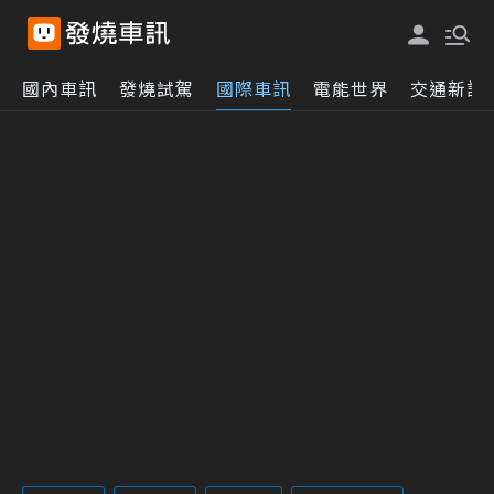
國內車訊
發燒試駕
國際車訊
電能世界
交通新訊