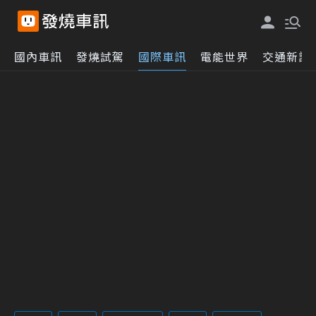
國內車訊
發燒試駕
國際車訊
電能世界
交通新訊