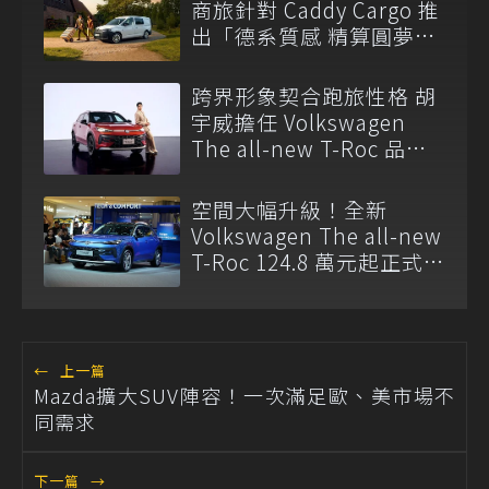
商旅針對 Caddy Cargo 推
出「德系質感 精算圓夢」
與「打天下」專案
跨界形象契合跑旅性格 胡
宇威擔任 Volkswagen
The all-new T-Roc 品牌
大使
空間大幅升級！全新
Volkswagen The all-new
T-Roc 124.8 萬元起正式上
市
←
上一篇
Mazda擴大SUV陣容！一次滿足歐、美市場不
同需求
下一篇
→