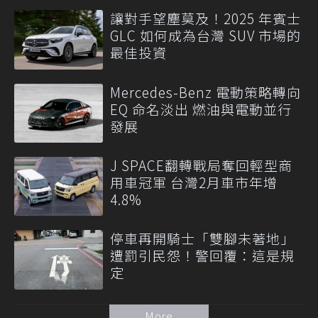
讓對手望塵莫及！2025 年賓士
GLC 如何成為台灣 SUV 市場的
最佳投資
Mercedes-Benz 電動策略轉向
EQ 命名淡出 燃油與電動並行
發展
J SPACE翻轉戰局奪回輕型商
用車冠軍 台灣2月車市年增
4.8%
停車再開騎士「雙腳未著地」
遭罰引民怨！警回覆：這是規
定
More