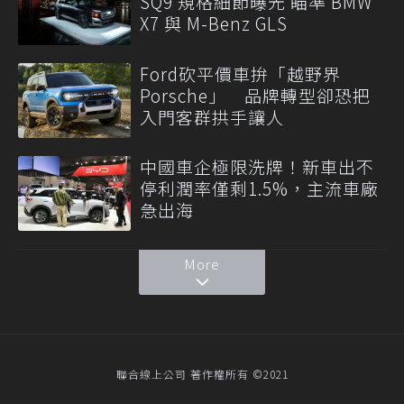
SQ9 規格細節曝光 瞄準 BMW
X7 與 M-Benz GLS
Ford砍平價車拚「越野界
Porsche」 品牌轉型卻恐把
入門客群拱手讓人
中國車企極限洗牌！新車出不
停利潤率僅剩1.5%，主流車廠
急出海
More
聯合線上公司 著作權所有 ©2021