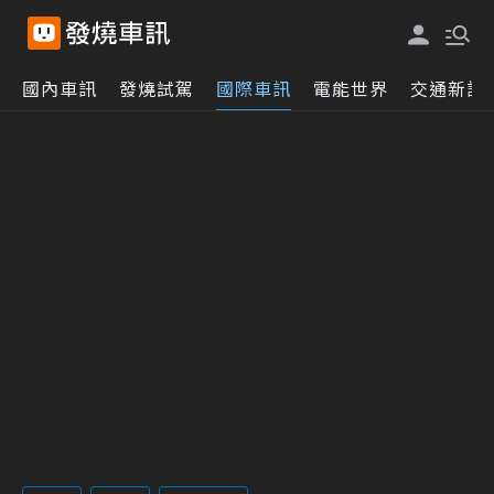
國內車訊
發燒試駕
國際車訊
電能世界
交通新訊