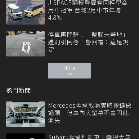
J SPACE翻轉戰局奪回輕型商
用車冠軍 台灣2月車市年增
4.8%
停車再開騎士「雙腳未著地」
遭罰引民怨！警回覆：這是規
定
More
熱門新聞
Mercedes坦承取消實體按鍵做
過頭 但車內大螢幕不會因此
消失
Subaru坦承性能車「變得太無