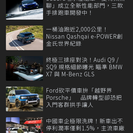
聊」成立全新性能部門，三款
手排跑車開發中！
一桶油跑近2,000公里！
Nissan Qashqai e-POWER創
金氏世界紀錄
終極三排座對決！Audi Q9 /
SQ9 規格細節曝光 瞄準 BMW
X7 與 M-Benz GLS
Ford砍平價車拚「越野界
Porsche」 品牌轉型卻恐把
入門客群拱手讓人
中國車企極限洗牌！新車出不
停利潤率僅剩1.5%，主流車廠