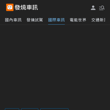
國內車訊
發燒試駕
國際車訊
電能世界
交通新訊