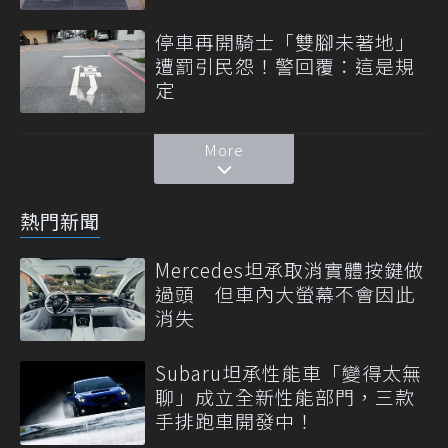
停車再開騎士「雙腳未著地」
遭罰引民怨！警回覆：這是規
定
More
熱門新聞
Mercedes坦承取消實體按鍵做
過頭 但車內大螢幕不會因此
消失
Subaru坦承性能車「變得太無
聊」成立全新性能部門，三款
手排跑車開發中！