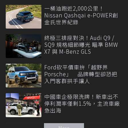
一桶油跑近2,000公里！
Nissan Qashqai e-POWER創
金氏世界紀錄
終極三排座對決！Audi Q9 /
SQ9 規格細節曝光 瞄準 BMW
X7 與 M-Benz GLS
Ford砍平價車拚「越野界
Porsche」 品牌轉型卻恐把
入門客群拱手讓人
中國車企極限洗牌！新車出不
停利潤率僅剩1.5%，主流車廠
急出海
More