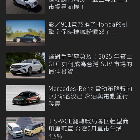
市場尋商機！
影／911竟然換了Honda的引
擎？保時捷鐵粉憤怒了！
讓對手望塵莫及！2025 年賓士
GLC 如何成為台灣 SUV 市場的
最佳投資
Mercedes-Benz 電動策略轉向
EQ 命名淡出 燃油與電動並行
發展
J SPACE翻轉戰局奪回輕型商
用車冠軍 台灣2月車市年增
4.8%