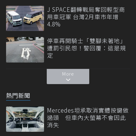
J SPACE翻轉戰局奪回輕型商
用車冠軍 台灣2月車市年增
4.8%
停車再開騎士「雙腳未著地」
遭罰引民怨！警回覆：這是規
定
More
熱門新聞
Mercedes坦承取消實體按鍵做
過頭 但車內大螢幕不會因此
消失