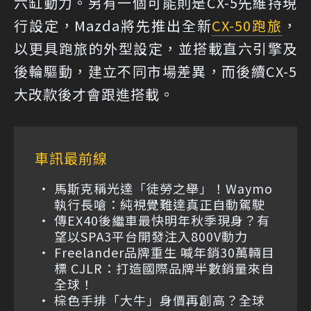
六缸動力。另有一個可能則是CX-5先維持現
行設定，Mazda將先推出全新
CX-50
跑旅
，
以更具跑旅的外型設定，並搭載直六引擎及
後輪驅動，建立不同市場差異，而後續CX-5
大改款後才會跟進搭載。
車訊最前線
馬斯克稱光達「徒勞之舉」！Waymo
執行長嗆：純視覺難達真正自動駕駛
傳EX40後繼車最快明年秋季現身？有
望以SPA3平台開發注入800V動力
Freelander品牌重生 喊年銷30萬輛目
標 CJLR：打造國際品牌半數銷量來自
全球！
棕色手排「大牛」身價再創高？全球