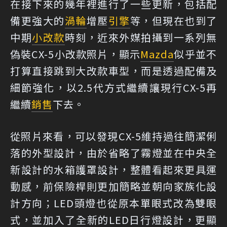
在接下來的幾年裡進行了一些更新，包括配
備更強大的
渦輪
增壓
引擎
等，但現在也到了
中期
小改款
時刻，近來外媒拍攝到一系列無
偽裝CX-5小改款照片，顯示
Mazda
似乎並不
打算直接跳到大改款車型，而是透過配備及
細節強化，以2.5代方式繼續讓現行CX-5再
繼續
銷售
下去。
從照片來看，可以發現CX-5維持過往簡潔俐
落的外型設計，由於省略了霧燈並在中央全
新設計的水箱護罩設計，整體看起來更具運
動感，前保險桿則更加簡略並朝向家族化設
計方向；LED頭燈也從原本單眼式改為雙眼
式，並加入了全新的LED日行燈設計，更顯