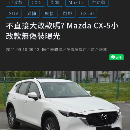
小改款
CX-5
引擎
Mazda
方向盤
SUV
渦輪
銷售
跑旅
CX-50
不直接大改款嗎? Mazda CX-5小
改款無偽裝曝光
聯合新聞網／記者陳威任／綜合報導
2021-09-10 09:13