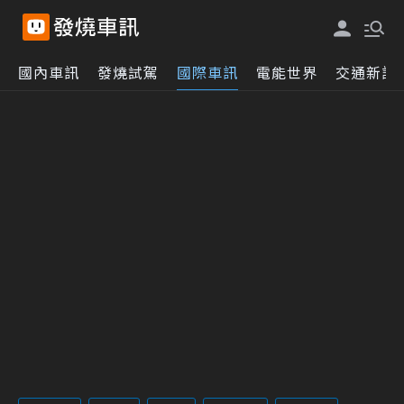
國內車訊
發燒試駕
國際車訊
電能世界
交通新訊