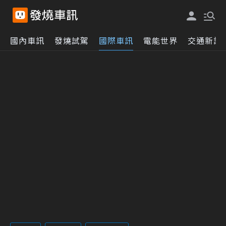
國內車訊
發燒試駕
國際車訊
電能世界
交通新訊