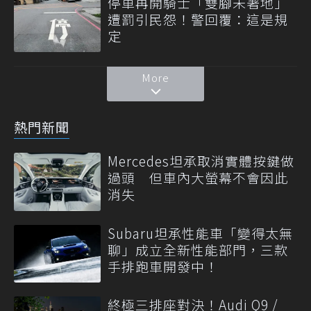
停車再開騎士「雙腳未著地」
遭罰引民怨！警回覆：這是規
定
More
熱門新聞
Mercedes坦承取消實體按鍵做
過頭 但車內大螢幕不會因此
消失
Subaru坦承性能車「變得太無
聊」成立全新性能部門，三款
手排跑車開發中！
終極三排座對決！Audi Q9 /