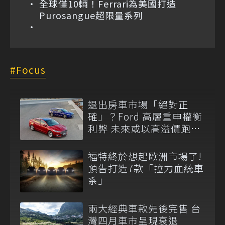
全球僅10輛！Ferrari為美國打造
Purosangue超限量系列
Focus
退出房車市場「絕對正
確」？Ford 高層重申權衡
利弊 未來或以高溢價跑房
重返級距！
福特終於想起歐洲市場了!
預告打造7款「拉力血統車
系」
兩大經典車款先後完售 台
灣四月車市呈現衰退