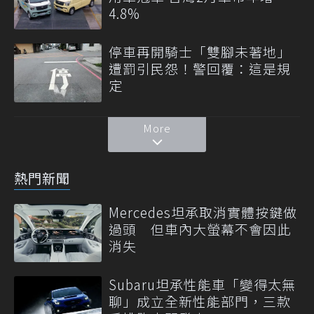
4.8%
停車再開騎士「雙腳未著地」
遭罰引民怨！警回覆：這是規
定
More
熱門新聞
Mercedes坦承取消實體按鍵做
過頭 但車內大螢幕不會因此
消失
Subaru坦承性能車「變得太無
聊」成立全新性能部門，三款