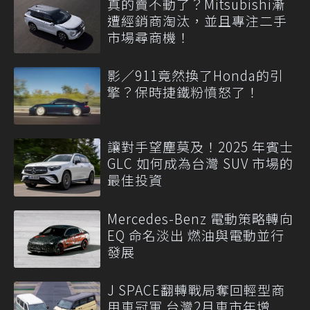
真的賣不動了？Mitsubishi漸
遭經銷商淘汰，並且專注二手
市場尋商機！
影／911竟然換了Honda的引
擎？保時捷鐵粉憤怒了！
讓對手望塵莫及！2025 年賓士
GLC 如何成為台灣 SUV 市場的
最佳投資
Mercedes-Benz 電動策略轉向
EQ 命名淡出 燃油與電動並行
發展
J SPACE翻轉戰局奪回輕型商
用車冠軍 台灣2月車市年增