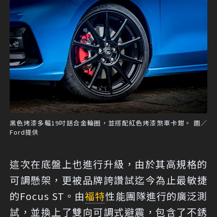
黑色烤漆多輻19吋鋁合金輪圈，並搭配紅色烤漆煞車卡鉗。 圖／
Ford提供
這次在底盤上也進行升級，由於其高規格的
可調懸架，更被品牌誇讚試迄今為止最敏捷
的Focus ST。由
福特
性能團隊進行的廣泛測
試，並換上了雙向可調式避震，包含了不銹