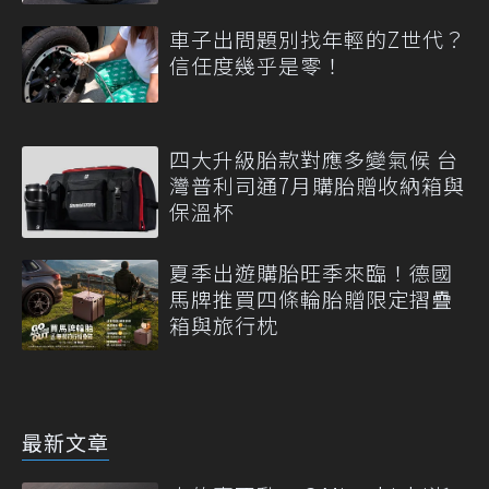
車子出問題別找年輕的Z世代？
信任度幾乎是零！
四大升級胎款對應多變氣候 台
灣普利司通7月購胎贈收納箱與
保溫杯
夏季出遊購胎旺季來臨！德國
馬牌推買四條輪胎贈限定摺疊
箱與旅行枕
最新文章