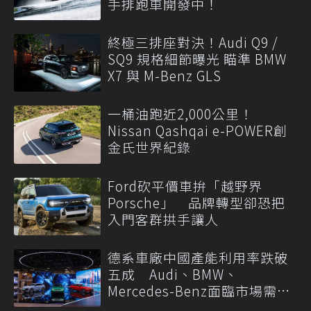
手排跑車開發中！
終極三排座對決！Audi Q9 /
SQ9 規格細節曝光 瞄準 BMW
X7 與 M-Benz GLS
一桶油跑近2,000公里！
Nissan Qashqai e-POWER創
金氏世界紀錄
Ford砍平價車拚「越野界
Porsche」 品牌轉型卻恐把
入門客群拱手讓人
德系車廠中國產能利用率跌破
五成 Audi、BMW、
Mercedes-Benz面臨市場需求
轉變