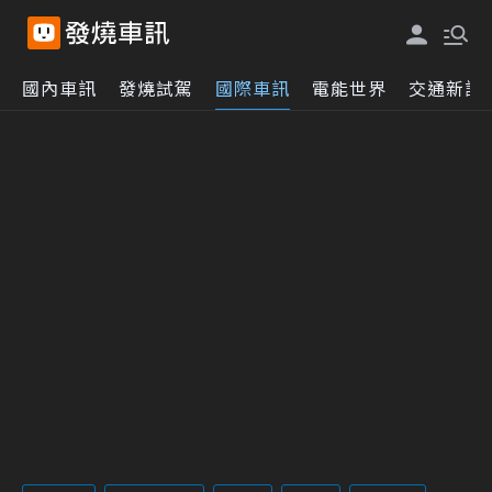
國內車訊
發燒試駕
國際車訊
電能世界
交通新訊