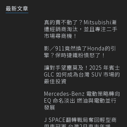
最新文章
真的賣不動了？Mitsubishi漸
遭經銷商淘汰，並且專注二手
市場尋商機！
影／911竟然換了Honda的引
擎？保時捷鐵粉憤怒了！
讓對手望塵莫及！2025 年賓士
GLC 如何成為台灣 SUV 市場的
最佳投資
Mercedes-Benz 電動策略轉向
EQ 命名淡出 燃油與電動並行
發展
J SPACE翻轉戰局奪回輕型商
用車冠軍 台灣2月車市年增