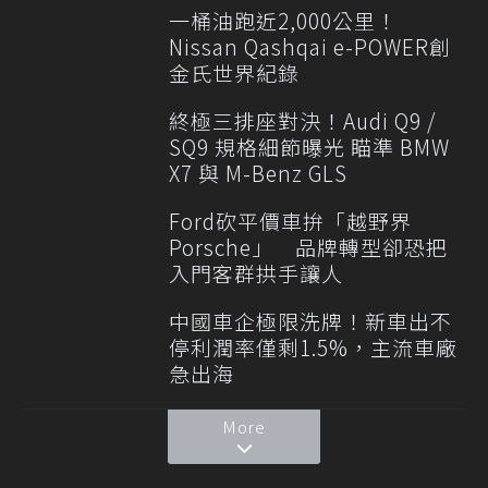
一桶油跑近2,000公里！
Nissan Qashqai e-POWER創
金氏世界紀錄
終極三排座對決！Audi Q9 /
SQ9 規格細節曝光 瞄準 BMW
X7 與 M-Benz GLS
Ford砍平價車拚「越野界
Porsche」 品牌轉型卻恐把
入門客群拱手讓人
中國車企極限洗牌！新車出不
停利潤率僅剩1.5%，主流車廠
急出海
More