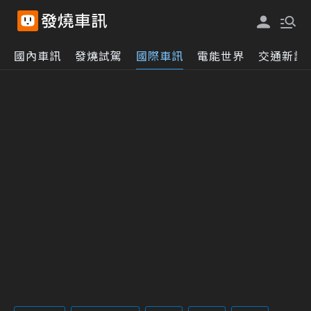
國內車訊
發燒試駕
國際車訊
電能世界
交通新訊