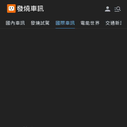
國內車訊
發燒試駕
國際車訊
電能世界
交通新訊