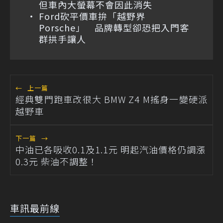
但車內大螢幕不會因此消失
Ford砍平價車拚「越野界
Porsche」 品牌轉型卻恐把入門客
群拱手讓人
←
上一篇
經典雙門跑車改很大 BMW Z4 M搖身一變硬派
越野車
下一篇
→
中油已各吸收0.1及1.1元 明起汽油價格仍調漲
0.3元 柴油不調整！
車訊最前線