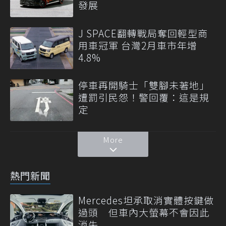
發展
J SPACE翻轉戰局奪回輕型商
用車冠軍 台灣2月車市年增
4.8%
停車再開騎士「雙腳未著地」
遭罰引民怨！警回覆：這是規
定
More
熱門新聞
Mercedes坦承取消實體按鍵做
過頭 但車內大螢幕不會因此
消失