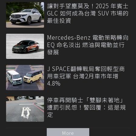
讓對手望塵莫及！2025 年賓士
GLC 如何成為台灣 SUV 市場的
最佳投資
Mercedes-Benz 電動策略轉向
EQ 命名淡出 燃油與電動並行
發展
J SPACE翻轉戰局奪回輕型商
用車冠軍 台灣2月車市年增
4.8%
停車再開騎士「雙腳未著地」
遭罰引民怨！警回覆：這是規
定
More