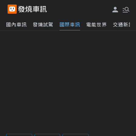
國內車訊
發燒試駕
國際車訊
電能世界
交通新訊