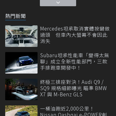
熱門新聞
Mercedes坦承取消實體按鍵做
過頭 但車內大螢幕不會因此
消失
Subaru坦承性能車「變得太無
聊」成立全新性能部門，三款
手排跑車開發中！
終極三排座對決！Audi Q9 /
SQ9 規格細節曝光 瞄準 BMW
X7 與 M-Benz GLS
一桶油跑近2,000公里！
Nissan Qashqai e-POWER創