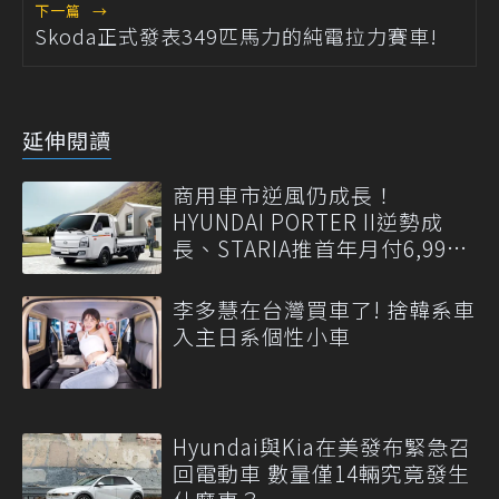
下一篇
→
Skoda正式發表349匹馬力的純電拉力賽車!
延伸閱讀
商用車市逆風仍成長！
HYUNDAI PORTER II逆勢成
長、STARIA推首年月付6,999
元
李多慧在台灣買車了! 捨韓系車
入主日系個性小車
Hyundai與Kia在美發布緊急召
回電動車 數量僅14輛究竟發生